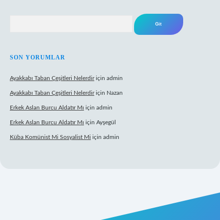
Arama
SON YORUMLAR
Ayakkabı Taban Çeşitleri Nelerdir
için
admin
Ayakkabı Taban Çeşitleri Nelerdir
için
Nazan
Erkek Aslan Burcu Aldatır Mı
için
admin
Erkek Aslan Burcu Aldatır Mı
için
Ayşegül
Küba Komünist Mi Sosyalist Mi
için
admin
ş
https://www.betexper.xyz/
elexbetgiris.org