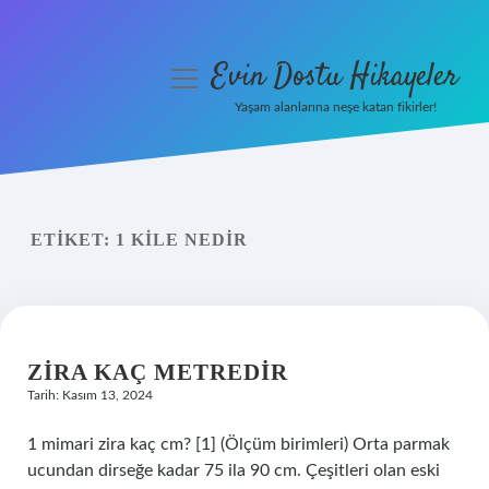
Evin Dostu Hikayeler
menüyü
aç
Yaşam alanlarına neşe katan fikirler!
Anasayfa
Gizlilik Politikası
ETIKET:
1 KILE NEDIR
Yasal Uyarı
Hakkımızda
ZIRA KAÇ METREDIR
Tarih: Kasım 13, 2024
1 mimari zira kaç cm? [1] (Ölçüm birimleri) Orta parmak
ucundan dirseğe kadar 75 ila 90 cm. Çeşitleri olan eski