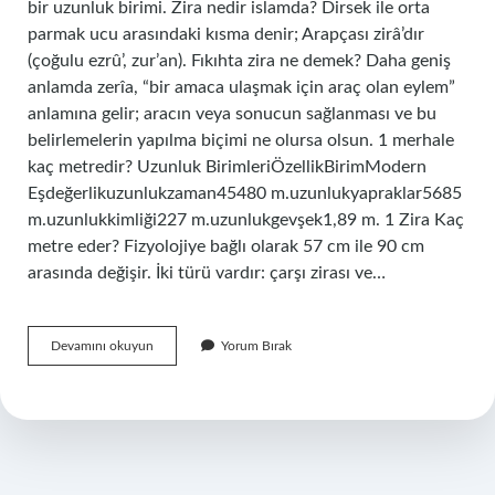
bir uzunluk birimi. Zira nedir islamda? Dirsek ile orta
parmak ucu arasındaki kısma denir; Arapçası zirâ’dır
(çoğulu ezrû’, zur’an). Fıkıhta zira ne demek? Daha geniş
anlamda zerîa, “bir amaca ulaşmak için araç olan eylem”
anlamına gelir; aracın veya sonucun sağlanması ve bu
belirlemelerin yapılma biçimi ne olursa olsun. 1 merhale
kaç metredir? Uzunluk BirimleriÖzellikBirimModern
Eşdeğerlikuzunlukzaman45480 m.uzunlukyapraklar5685
m.uzunlukkimliği227 m.uzunlukgevşek1,89 m. 1 Zira Kaç
metre eder? Fizyolojiye bağlı olarak 57 cm ile 90 cm
arasında değişir. İki türü vardır: çarşı zirası ve…
Zira
Devamını okuyun
Yorum Bırak
Kaç
Metredir