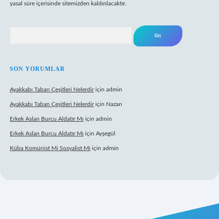
yasal süre içerisinde sitemizden kaldırılacaktır.
Arama
SON YORUMLAR
Ayakkabı Taban Çeşitleri Nelerdir
için
admin
Ayakkabı Taban Çeşitleri Nelerdir
için
Nazan
Erkek Aslan Burcu Aldatır Mı
için
admin
Erkek Aslan Burcu Aldatır Mı
için
Ayşegül
Küba Komünist Mi Sosyalist Mi
için
admin
https://www.betexper.xyz/
elexbetgiris.org