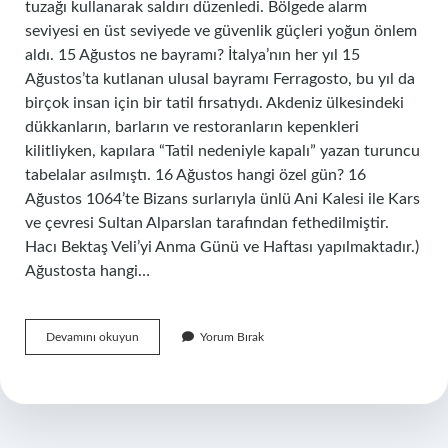
tuzağı kullanarak saldırı düzenledi. Bölgede alarm
seviyesi en üst seviyede ve güvenlik güçleri yoğun önlem
aldı. 15 Ağustos ne bayramı? İtalya’nın her yıl 15
Ağustos’ta kutlanan ulusal bayramı Ferragosto, bu yıl da
birçok insan için bir tatil fırsatıydı. Akdeniz ülkesindeki
dükkanların, barların ve restoranların kepenkleri
kilitliyken, kapılara “Tatil nedeniyle kapalı” yazan turuncu
tabelalar asılmıştı. 16 Ağustos hangi özel gün? 16
Ağustos 1064’te Bizans surlarıyla ünlü Ani Kalesi ile Kars
ve çevresi Sultan Alparslan tarafından fethedilmiştir.
Hacı Bektaş Veli’yi Anma Günü ve Haftası yapılmaktadır.)
Ağustosta hangi…
15
Devamını okuyun
Yorum Bırak
Ağustos
Hangi
Özel