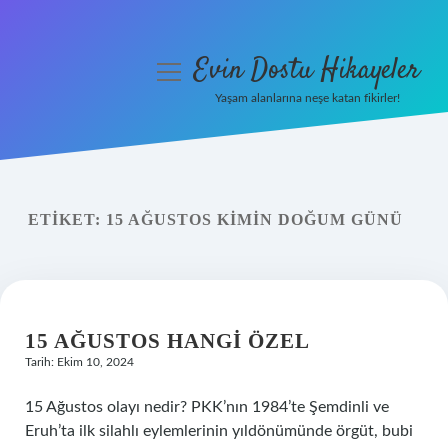
Evin Dostu Hikayeler
menüyü
aç
Yaşam alanlarına neşe katan fikirler!
Anasayfa
Gizlilik Politikası
ETIKET:
15 AĞUSTOS KIMIN DOĞUM GÜNÜ
Yasal Uyarı
Hakkımızda
15 AĞUSTOS HANGI ÖZEL
Tarih: Ekim 10, 2024
15 Ağustos olayı nedir? PKK’nın 1984’te Şemdinli ve
Eruh’ta ilk silahlı eylemlerinin yıldönümünde örgüt, bubi