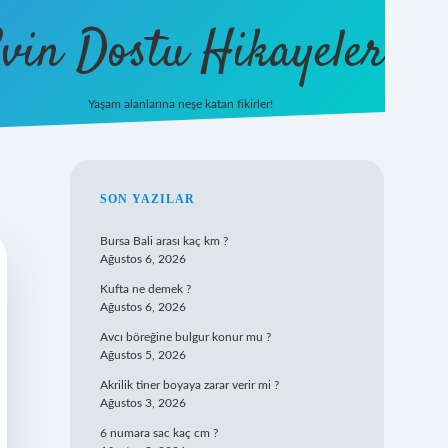
vin Dostu Hikayeler
Yaşam alanlarına neşe katan fikirler!
hiltonbet güncel giriş
https://w
SIDEBAR
SON YAZILAR
Bursa Bali arası kaç km ?
Ağustos 6, 2026
Kufta ne demek ?
Ağustos 6, 2026
Avcı böreğine bulgur konur mu ?
Ağustos 5, 2026
Akrilik tiner boyaya zarar verir mi ?
Ağustos 3, 2026
6 numara sac kaç cm ?