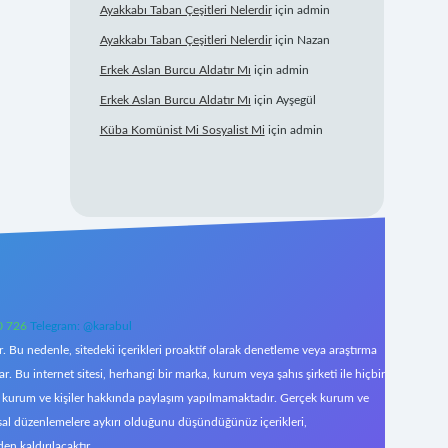
Ayakkabı Taban Çeşitleri Nelerdir
için
admin
Ayakkabı Taban Çeşitleri Nelerdir
için
Nazan
Erkek Aslan Burcu Aldatır Mı
için
admin
Erkek Aslan Burcu Aldatır Mı
için
Ayşegül
Küba Komünist Mi Sosyalist Mi
için
admin
0 726
Telegram: @karabul
 Bu nedenle, sitedeki içerikleri proaktif olarak denetleme veya araştırma
Bu internet sitesi, herhangi bir marka, kurum veya şahıs şirketi ile hiçbir
çek kurum ve kişiler hakkında paylaşım yapılmamaktadır. Gerçek kurum ve
asal düzenlemelere aykırı olduğunu düşündüğünüz içerikleri,
den kaldırılacaktır.