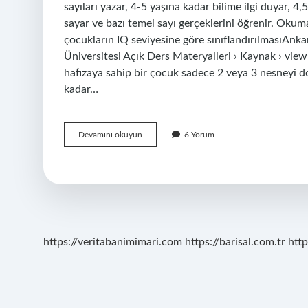
sayıları yazar, 4-5 yaşına kadar bilime ilgi duyar, 4,
sayar ve bazı temel sayı gerçeklerini öğrenir. Okum
çocukların IQ seviyesine göre sınıflandırılmasıAnk
Üniversitesi Açık Ders Materyalleri › Kaynak › vie
hafızaya sahip bir çocuk sadece 2 veya 3 nesneyi doğ
kadar…
2
Devamını okuyun
6 Yorum
Yaşındaki
Çocuk
Kaça
Kadar
Sayar
https://veritabanimimari.com
https://barisal.com.tr
http