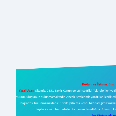
Reklam ve İletişim:
E-mai
Yasal Uyarı:
Sitemiz, 5651 Sayılı Kanun gereğince Bilgi Teknolojileri ve İ
yükümlülüğümüz bulunmamaktadır. Ancak, üyelerimiz yazdıkları içeriklerin s
bağlantısı bulunmamaktadır. Sitede yalnızca kendi hazırladığımız makal
kişiler ile isim benzerlikleri tamamen tesadüfidir. Sitemi
backlinkpanelic