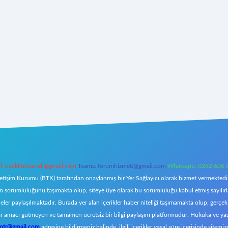
l:
backlinkpaneli@gmail.com
Teams:
forumhizmeti@gmail.com
Whatsapp: 0262 606 
letişim Kurumu (BTK) tarafından onaylanmış bir Yer Sağlayıcı olarak hizmet vermektedir.
orumluluğunu taşımakta olup, siteye üye olarak bu sorumluluğu kabul etmiş sayılırlar. 
eler paylaşılmaktadır. Burada yer alan içerikler haber niteliği taşımamakta olup, ger
z, kar amacı gütmeyen ve tamamen ücretsiz bir bilgi paylaşım platformudur. Hukuka ve y
omtr@gmail.com
adresine bildirmeniz halinde, ilgili içerikler yasal süre içerisinde sitemiz