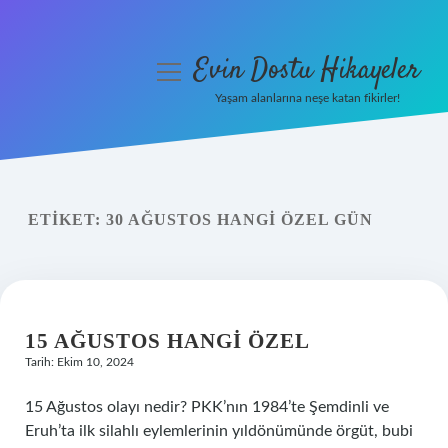
Evin Dostu Hikayeler
menüyü
aç
Yaşam alanlarına neşe katan fikirler!
Anasayfa
Gizlilik Politikası
ETIKET:
30 AĞUSTOS HANGI ÖZEL GÜN
Yasal Uyarı
Hakkımızda
15 AĞUSTOS HANGI ÖZEL
Tarih: Ekim 10, 2024
15 Ağustos olayı nedir? PKK’nın 1984’te Şemdinli ve
Eruh’ta ilk silahlı eylemlerinin yıldönümünde örgüt, bubi