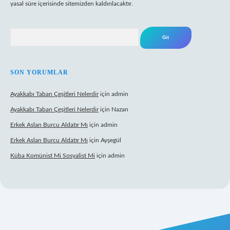
yasal süre içerisinde sitemizden kaldırılacaktır.
Arama
SON YORUMLAR
Ayakkabı Taban Çeşitleri Nelerdir
için
admin
Ayakkabı Taban Çeşitleri Nelerdir
için
Nazan
Erkek Aslan Burcu Aldatır Mı
için
admin
Erkek Aslan Burcu Aldatır Mı
için
Ayşegül
Küba Komünist Mi Sosyalist Mi
için
admin
https://www.betexper.xyz/
elexbetgiris.org