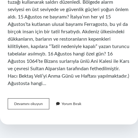
tuzağı kullanarak saldırı düzenledi. Bölgede alarm
seviyesi en üst seviyede ve güvenlik güçleri yoğun önlem
aldı. 15 Ağustos ne bayramı? İtalya’nın her yıl 15
Ağustos’ta kutlanan ulusal bayramı Ferragosto, bu yıl da
birçok insan için bir tatil fırsatıydı. Akdeniz ülkesindeki
dükkanların, barların ve restoranların kepenkleri
kilitliyken, kapılara “Tatil nedeniyle kapalı” yazan turuncu
tabelalar asılmıştı. 16 Ağustos hangi özel gün? 16
Ağustos 1064’te Bizans surlarıyla ünlü Ani Kalesi ile Kars
ve çevresi Sultan Alparslan tarafından fethedilmiştir.
Hacı Bektaş Veli’yi Anma Günü ve Haftası yapılmaktadır.)
Ağustosta hangi…
15
Devamını okuyun
Yorum Bırak
Ağustos
Hangi
Özel