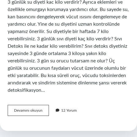
3 günlük su diyeti kac kilo verdirir? Ayrıca eklemleri ve
özellikle omurgayı korumaya yardımcı olur. Bu sayede su,
kan basıncını dengeleyerek vücut ısısını dengelemeye de
yardımcı olur. Yine de su diyetini uzman kontrolünde
yapmanız önerilir. Su diyetiyle bir haftada 7 kilo
verebilirsiniz. 3 günlük sıvı diyeti kaç kilo verdirir? Sıvı
Detoks ile ne kadar kilo verebilirim? Sıvı detoks diyetiniz
sayesinde 3 günde ortalama 3 kiloya yakın kilo
verebilirsiniz. 3 gün su orucu tutarsam ne olur? Üç
günlük su orucunun faydaları vücut üzerinde olumlu bir
etki yaratabilir. Bu kısa süreli oruç, vücudu toksinlerden
arındırarak ve sindirim sistemine dinlenme şansı vererek
detoksifikasyon…
Su
Devamını okuyun
12 Yorum
Diyeti
Ile
3
Günde