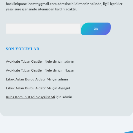
backlinkpanelicomtr@gmail.com
adresine bildirmeniz halinde, ilgili içerikler
yasal süre içerisinde sitemizden kaldırılacaktır.
Arama
SON YORUMLAR
Ayakkabı Taban Çeşitleri Nelerdir
için
admin
Ayakkabı Taban Çeşitleri Nelerdir
için
Nazan
Erkek Aslan Burcu Aldatır Mı
için
admin
Erkek Aslan Burcu Aldatır Mı
için
Ayşegül
Küba Komünist Mi Sosyalist Mi
için
admin