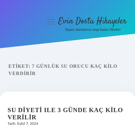
Evin Dostu Hikayeler
menüyü
aç
Yaşam alanlarına neşe katan fikirler!
Anasayfa
Gizlilik Politikası
ETIKET:
7 GÜNLÜK SU ORUCU KAÇ KILO
Yasal Uyarı
VERDIRIR
Hakkımızda
SU DIYETI ILE 3 GÜNDE KAÇ KILO
VERILIR
Tarih: Eylül 7, 2024