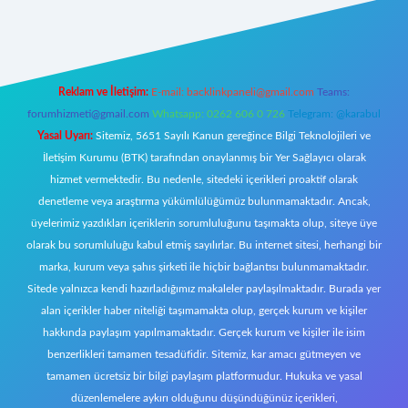
iş
https://www.betexper.xyz/
elexbetgiris.org
Reklam ve İletişim:
E-mail:
backlinkpaneli@gmail.com
Teams:
forumhizmeti@gmail.com
Whatsapp: 0262 606 0 726
Telegram: @karabul
Yasal Uyarı:
Sitemiz, 5651 Sayılı Kanun gereğince Bilgi Teknolojileri ve
İletişim Kurumu (BTK) tarafından onaylanmış bir Yer Sağlayıcı olarak
hizmet vermektedir. Bu nedenle, sitedeki içerikleri proaktif olarak
denetleme veya araştırma yükümlülüğümüz bulunmamaktadır. Ancak,
üyelerimiz yazdıkları içeriklerin sorumluluğunu taşımakta olup, siteye üye
olarak bu sorumluluğu kabul etmiş sayılırlar. Bu internet sitesi, herhangi bir
marka, kurum veya şahıs şirketi ile hiçbir bağlantısı bulunmamaktadır.
Sitede yalnızca kendi hazırladığımız makaleler paylaşılmaktadır. Burada yer
alan içerikler haber niteliği taşımamakta olup, gerçek kurum ve kişiler
hakkında paylaşım yapılmamaktadır. Gerçek kurum ve kişiler ile isim
benzerlikleri tamamen tesadüfidir. Sitemiz, kar amacı gütmeyen ve
tamamen ücretsiz bir bilgi paylaşım platformudur. Hukuka ve yasal
düzenlemelere aykırı olduğunu düşündüğünüz içerikleri,