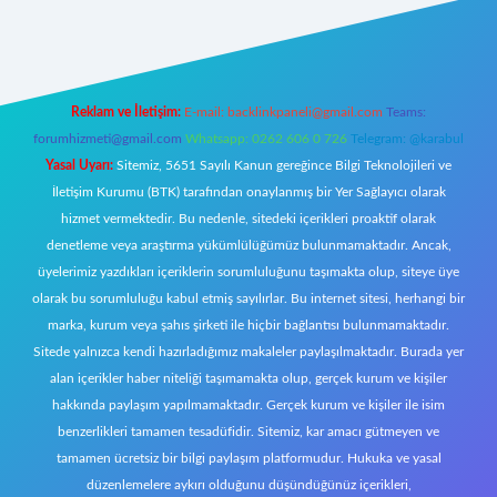
ş
https://www.betexper.xyz/
elexbetgiris.org
Reklam ve İletişim:
E-mail:
backlinkpaneli@gmail.com
Teams:
forumhizmeti@gmail.com
Whatsapp: 0262 606 0 726
Telegram: @karabul
Yasal Uyarı:
Sitemiz, 5651 Sayılı Kanun gereğince Bilgi Teknolojileri ve
İletişim Kurumu (BTK) tarafından onaylanmış bir Yer Sağlayıcı olarak
hizmet vermektedir. Bu nedenle, sitedeki içerikleri proaktif olarak
denetleme veya araştırma yükümlülüğümüz bulunmamaktadır. Ancak,
üyelerimiz yazdıkları içeriklerin sorumluluğunu taşımakta olup, siteye üye
olarak bu sorumluluğu kabul etmiş sayılırlar. Bu internet sitesi, herhangi bir
marka, kurum veya şahıs şirketi ile hiçbir bağlantısı bulunmamaktadır.
Sitede yalnızca kendi hazırladığımız makaleler paylaşılmaktadır. Burada yer
alan içerikler haber niteliği taşımamakta olup, gerçek kurum ve kişiler
hakkında paylaşım yapılmamaktadır. Gerçek kurum ve kişiler ile isim
benzerlikleri tamamen tesadüfidir. Sitemiz, kar amacı gütmeyen ve
tamamen ücretsiz bir bilgi paylaşım platformudur. Hukuka ve yasal
düzenlemelere aykırı olduğunu düşündüğünüz içerikleri,