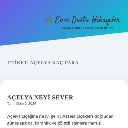
Evin Dostu Hikayeler
menüyü
aç
Yaşam alanlarına neşe katan fikirler!
Anasayfa
Gizlilik Politikası
ETIKET:
AÇELYA KAÇ PARA
Yasal Uyarı
Hakkımızda
AÇELYA NEYI SEVER
Tarih: Ekim 5, 2024
Açelya çiçeğine ne iyi gelir? Azalea çiçekleri doğrudan
güneş ışığına, karanlık ve gölgeli alanlara maruz