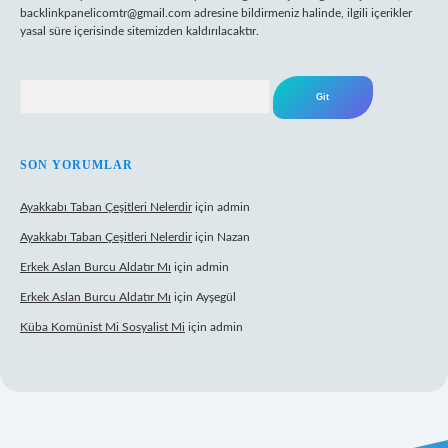
backlinkpanelicomtr@gmail.com
adresine bildirmeniz halinde, ilgili içerikler
yasal süre içerisinde sitemizden kaldırılacaktır.
Arama
SON YORUMLAR
Ayakkabı Taban Çeşitleri Nelerdir
için
admin
Ayakkabı Taban Çeşitleri Nelerdir
için
Nazan
Erkek Aslan Burcu Aldatır Mı
için
admin
Erkek Aslan Burcu Aldatır Mı
için
Ayşegül
Küba Komünist Mi Sosyalist Mi
için
admin