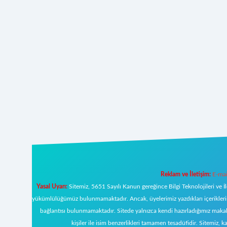
Reklam ve İletişim:
E-mai
Yasal Uyarı:
Sitemiz, 5651 Sayılı Kanun gereğince Bilgi Teknolojileri ve İ
yükümlülüğümüz bulunmamaktadır. Ancak, üyelerimiz yazdıkları içeriklerin s
bağlantısı bulunmamaktadır. Sitede yalnızca kendi hazırladığımız makal
kişiler ile isim benzerlikleri tamamen tesadüfidir. Sitemi