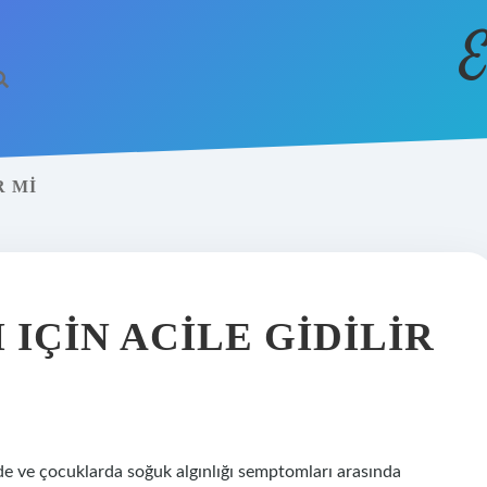
E
R MI
 IÇIN ACILE GIDILIR
erde ve çocuklarda soğuk algınlığı semptomları arasında