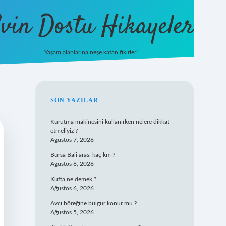
vin Dostu Hikayeler
Yaşam alanlarına neşe katan fikirler!
hiltonbet güncel giriş
https://w
SIDEBAR
SON YAZILAR
Kurutma makinesini kullanırken nelere dikkat
etmeliyiz ?
Ağustos 7, 2026
Bursa Bali arası kaç km ?
Ağustos 6, 2026
Kufta ne demek ?
Ağustos 6, 2026
Avcı böreğine bulgur konur mu ?
Ağustos 5, 2026