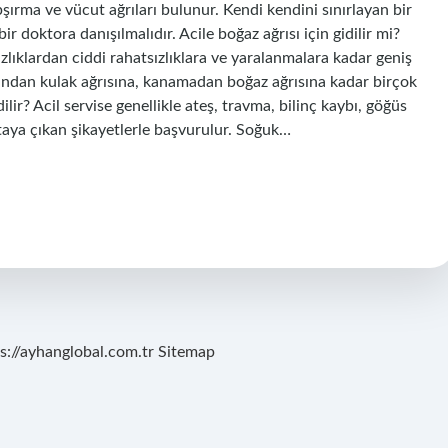
pşırma ve vücut ağrıları bulunur. Kendi kendini sınırlayan bir
r doktora danışılmalıdır. Acile boğaz ağrısı için gidilir mi?
sızlıklardan ciddi rahatsızlıklara ve yaralanmalara kadar geniş
ığından kulak ağrısına, kanamadan boğaz ağrısına kadar birçok
ilir? Acil servise genellikle ateş, travma, bilinç kaybı, göğüs
rtaya çıkan şikayetlerle başvurulur. Soğuk…
s://ayhanglobal.com.tr
Sitemap