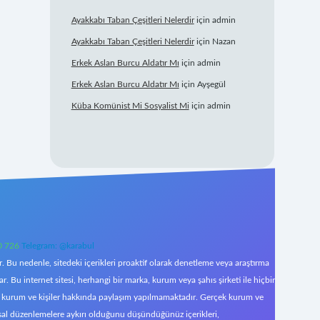
Ayakkabı Taban Çeşitleri Nelerdir
için
admin
Ayakkabı Taban Çeşitleri Nelerdir
için
Nazan
Erkek Aslan Burcu Aldatır Mı
için
admin
Erkek Aslan Burcu Aldatır Mı
için
Ayşegül
Küba Komünist Mi Sosyalist Mi
için
admin
0 726
Telegram: @karabul
 Bu nedenle, sitedeki içerikleri proaktif olarak denetleme veya araştırma
Bu internet sitesi, herhangi bir marka, kurum veya şahıs şirketi ile hiçbir
çek kurum ve kişiler hakkında paylaşım yapılmamaktadır. Gerçek kurum ve
asal düzenlemelere aykırı olduğunu düşündüğünüz içerikleri,