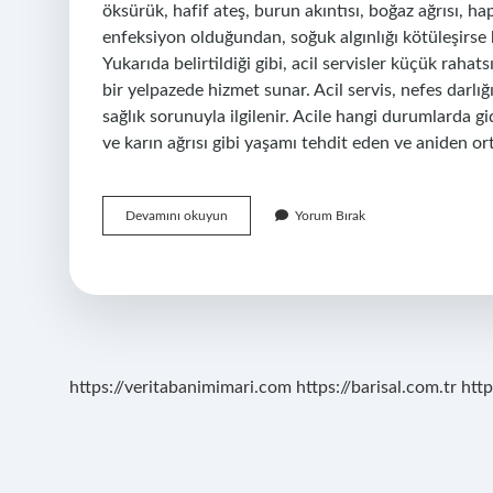
öksürük, hafif ateş, burun akıntısı, boğaz ağrısı, ha
enfeksiyon olduğundan, soğuk algınlığı kötüleşirse bi
Yukarıda belirtildiği gibi, acil servisler küçük rahat
bir yelpazede hizmet sunar. Acil servis, nefes darl
sağlık sorunuyla ilgilenir. Acile hangi durumlarda gid
ve karın ağrısı gibi yaşamı tehdit eden ve aniden o
Soğuk
Devamını okuyun
Yorum Bırak
Algınlığı
Için
Acile
Gidilir
Mi
https://veritabanimimari.com
https://barisal.com.tr
http