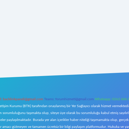
l:
backlinkpaneli@gmail.com
Teams:
forumhizmeti@gmail.com
Whatsapp: 0262 606 
letişim Kurumu (BTK) tarafından onaylanmış bir Yer Sağlayıcı olarak hizmet vermektedir.
orumluluğunu taşımakta olup, siteye üye olarak bu sorumluluğu kabul etmiş sayılırlar. 
eler paylaşılmaktadır. Burada yer alan içerikler haber niteliği taşımamakta olup, ger
z, kar amacı gütmeyen ve tamamen ücretsiz bir bilgi paylaşım platformudur. Hukuka ve y