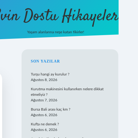
vin Dostu Hikayeler
Yaşam alanlarına neşe katan fikirler!
hiltonbet güncel giriş
https://w
SIDEBAR
SON YAZILAR
Turşu hangi ay kurulur ?
Ağustos 8, 2026
Kurutma makinesini kullanırken nelere dikkat
etmeliyiz ?
Ağustos 7, 2026
Bursa Bali arası kaç km ?
Ağustos 6, 2026
Kufta ne demek ?
Ağustos 6, 2026