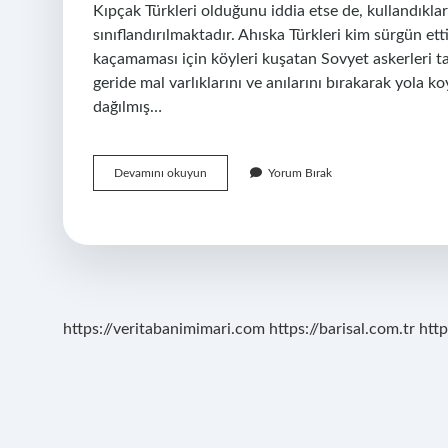
Kıpçak Türkleri olduğunu iddia etse de, kullandıkla
sınıflandırılmaktadır. Ahıska Türkleri kim sürgün et
kaçamaması için köyleri kuşatan Sovyet askerleri ta
geride mal varlıklarını ve anılarını bırakarak yola 
dağılmış…
Ahıska
Devamını okuyun
Yorum Bırak
Türkleri
Osmanlı
Mı
https://veritabanimimari.com
https://barisal.com.tr
http