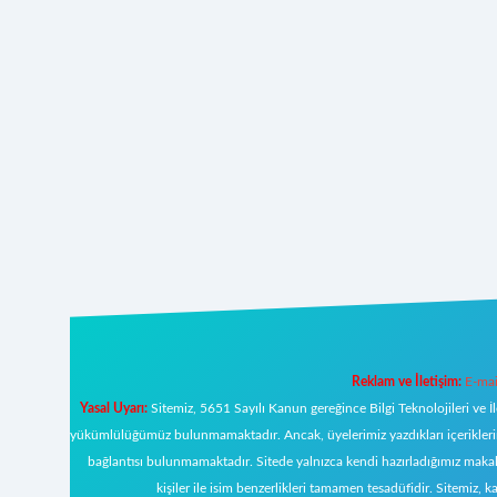
Reklam ve İletişim:
E-mai
Yasal Uyarı:
Sitemiz, 5651 Sayılı Kanun gereğince Bilgi Teknolojileri ve İ
yükümlülüğümüz bulunmamaktadır. Ancak, üyelerimiz yazdıkları içeriklerin s
bağlantısı bulunmamaktadır. Sitede yalnızca kendi hazırladığımız makal
kişiler ile isim benzerlikleri tamamen tesadüfidir. Sitemi