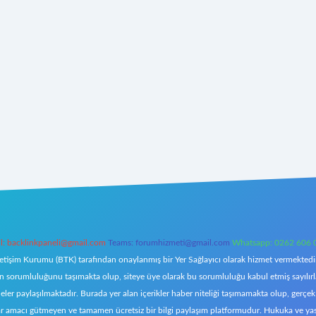
l:
backlinkpaneli@gmail.com
Teams:
forumhizmeti@gmail.com
Whatsapp: 0262 606 
letişim Kurumu (BTK) tarafından onaylanmış bir Yer Sağlayıcı olarak hizmet vermektedir.
orumluluğunu taşımakta olup, siteye üye olarak bu sorumluluğu kabul etmiş sayılırlar. 
eler paylaşılmaktadır. Burada yer alan içerikler haber niteliği taşımamakta olup, ger
z, kar amacı gütmeyen ve tamamen ücretsiz bir bilgi paylaşım platformudur. Hukuka ve y