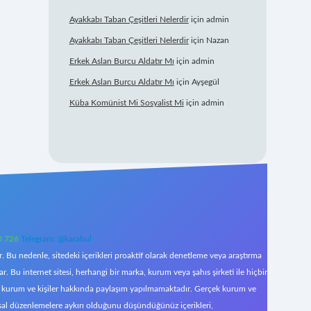
Ayakkabı Taban Çeşitleri Nelerdir
için
admin
Ayakkabı Taban Çeşitleri Nelerdir
için
Nazan
Erkek Aslan Burcu Aldatır Mı
için
admin
Erkek Aslan Burcu Aldatır Mı
için
Ayşegül
Küba Komünist Mi Sosyalist Mi
için
admin
0 726
Telegram: @karabul
 Bu nedenle, sitedeki içerikleri proaktif olarak denetleme veya araştırma
Bu internet sitesi, herhangi bir marka, kurum veya şahıs şirketi ile hiçbir
çek kurum ve kişiler hakkında paylaşım yapılmamaktadır. Gerçek kurum ve
asal düzenlemelere aykırı olduğunu düşündüğünüz içerikleri,