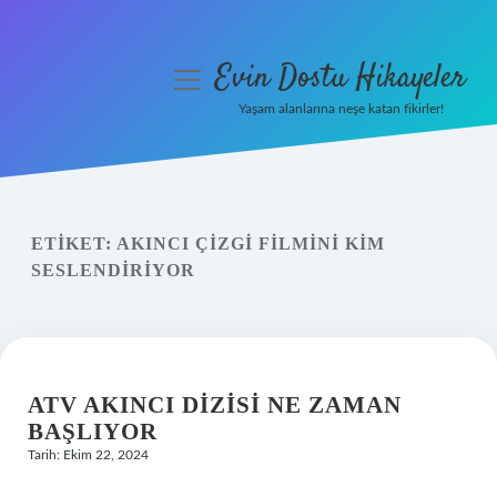
Evin Dostu Hikayeler
menüyü
aç
Yaşam alanlarına neşe katan fikirler!
Anasayfa
Gizlilik Politikası
ETIKET:
AKINCI ÇIZGI FILMINI KIM
Yasal Uyarı
SESLENDIRIYOR
Hakkımızda
ATV AKINCI DIZISI NE ZAMAN
BAŞLIYOR
Tarih: Ekim 22, 2024