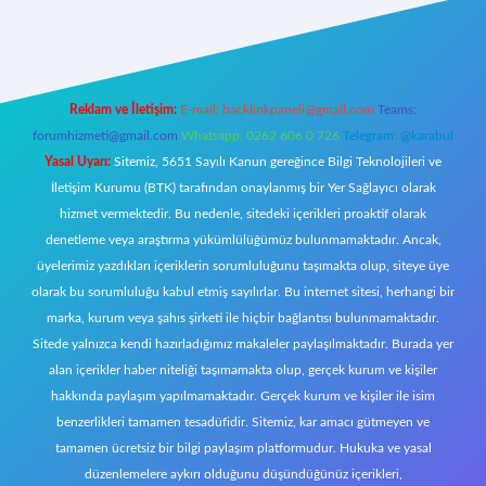
https://www.betexper.xyz/
elexbetgiris.org
Reklam ve İletişim:
E-mail:
backlinkpaneli@gmail.com
Teams:
forumhizmeti@gmail.com
Whatsapp: 0262 606 0 726
Telegram: @karabul
Yasal Uyarı:
Sitemiz, 5651 Sayılı Kanun gereğince Bilgi Teknolojileri ve
İletişim Kurumu (BTK) tarafından onaylanmış bir Yer Sağlayıcı olarak
hizmet vermektedir. Bu nedenle, sitedeki içerikleri proaktif olarak
denetleme veya araştırma yükümlülüğümüz bulunmamaktadır. Ancak,
üyelerimiz yazdıkları içeriklerin sorumluluğunu taşımakta olup, siteye üye
olarak bu sorumluluğu kabul etmiş sayılırlar. Bu internet sitesi, herhangi bir
marka, kurum veya şahıs şirketi ile hiçbir bağlantısı bulunmamaktadır.
Sitede yalnızca kendi hazırladığımız makaleler paylaşılmaktadır. Burada yer
alan içerikler haber niteliği taşımamakta olup, gerçek kurum ve kişiler
hakkında paylaşım yapılmamaktadır. Gerçek kurum ve kişiler ile isim
benzerlikleri tamamen tesadüfidir. Sitemiz, kar amacı gütmeyen ve
tamamen ücretsiz bir bilgi paylaşım platformudur. Hukuka ve yasal
düzenlemelere aykırı olduğunu düşündüğünüz içerikleri,