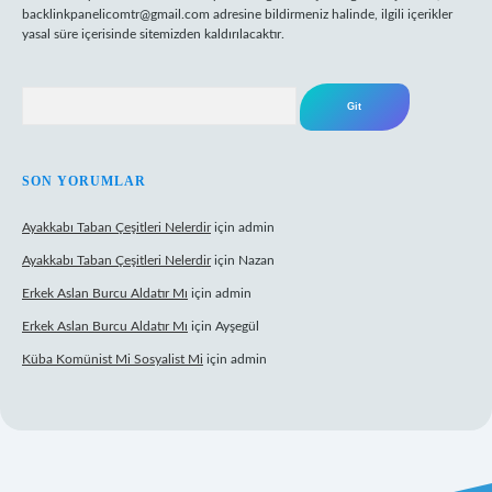
backlinkpanelicomtr@gmail.com
adresine bildirmeniz halinde, ilgili içerikler
yasal süre içerisinde sitemizden kaldırılacaktır.
Arama
SON YORUMLAR
Ayakkabı Taban Çeşitleri Nelerdir
için
admin
Ayakkabı Taban Çeşitleri Nelerdir
için
Nazan
Erkek Aslan Burcu Aldatır Mı
için
admin
Erkek Aslan Burcu Aldatır Mı
için
Ayşegül
Küba Komünist Mi Sosyalist Mi
için
admin