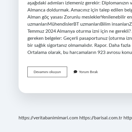
aşağıdaki adımları izlemeniz gerekir: Diplomanızın
Almanca doldurmak. Amacınız için talep edilen bel
Alman göç yasası Zorunlu mesleklerYenilenebilir en
uzmanlarıMühendislerBT uzmanlarıBilim insanlarıZ
Temmuz 2024 Almanya oturma izni için ne gerekli?
gereken belgeler: Geçerli pasaportunuz (oturma iz
bir sağlık sigortanız olmamalıdır. Rapor. Daha faz
Ortalama olarak, bu harcamaların 923 avrosu konut
Almanyada
Devamını okuyun
Yorum Bırak
Yaşamak
Için
Ne
Yapmak
Lazım
https://veritabanimimari.com
https://barisal.com.tr
http