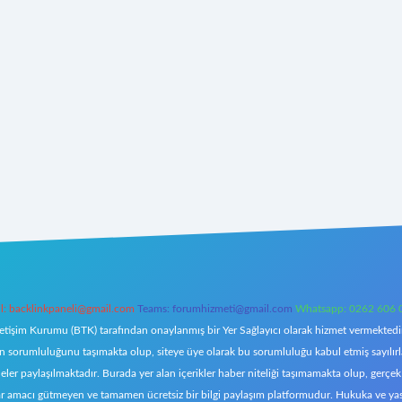
l:
backlinkpaneli@gmail.com
Teams:
forumhizmeti@gmail.com
Whatsapp: 0262 606 
letişim Kurumu (BTK) tarafından onaylanmış bir Yer Sağlayıcı olarak hizmet vermektedir.
orumluluğunu taşımakta olup, siteye üye olarak bu sorumluluğu kabul etmiş sayılırlar. 
eler paylaşılmaktadır. Burada yer alan içerikler haber niteliği taşımamakta olup, ger
z, kar amacı gütmeyen ve tamamen ücretsiz bir bilgi paylaşım platformudur. Hukuka ve y