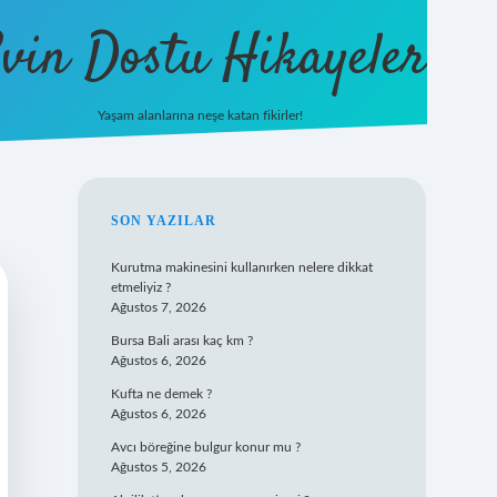
vin Dostu Hikayeler
Yaşam alanlarına neşe katan fikirler!
hiltonbet güncel giriş
https://www.betexper.xyz/
elexbetgiris.or
SIDEBAR
SON YAZILAR
Kurutma makinesini kullanırken nelere dikkat
etmeliyiz ?
Ağustos 7, 2026
Bursa Bali arası kaç km ?
Ağustos 6, 2026
Kufta ne demek ?
Ağustos 6, 2026
Avcı böreğine bulgur konur mu ?
Ağustos 5, 2026