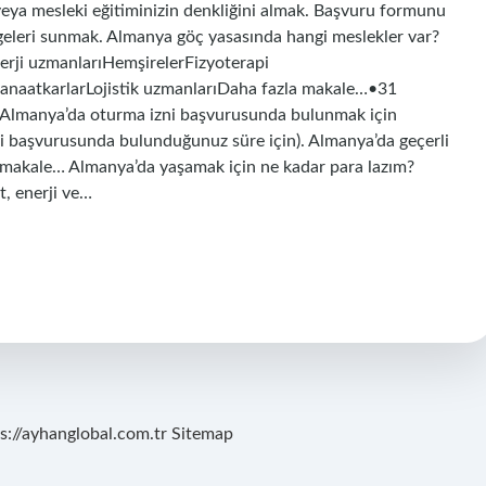
 veya mesleki eğitiminizin denkliğini almak. Başvuru formunu
geleri sunmak. Almanya göç yasasında hangi meslekler var?
erji uzmanlarıHemşirelerFizyoterapi
anaatkarlarLojistik uzmanlarıDaha fazla makale…•31
 Almanya’da oturma izni başvurusunda bulunmak için
ni başvurusunda bulunduğunuz süre için). Almanya’da geçerli
la makale… Almanya’da yaşamak için ne kadar para lazım?
, enerji ve…
s://ayhanglobal.com.tr
Sitemap