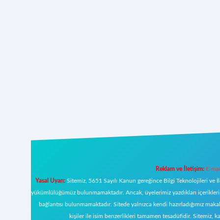
Reklam ve İletişim:
E-mai
Yasal Uyarı:
Sitemiz, 5651 Sayılı Kanun gereğince Bilgi Teknolojileri ve İ
yükümlülüğümüz bulunmamaktadır. Ancak, üyelerimiz yazdıkları içeriklerin s
bağlantısı bulunmamaktadır. Sitede yalnızca kendi hazırladığımız makal
kişiler ile isim benzerlikleri tamamen tesadüfidir. Sitemi