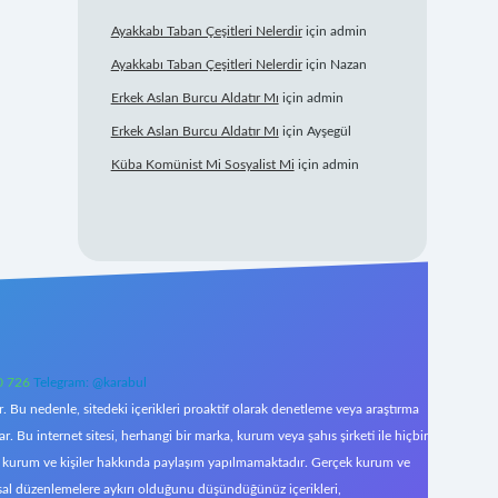
Ayakkabı Taban Çeşitleri Nelerdir
için
admin
Ayakkabı Taban Çeşitleri Nelerdir
için
Nazan
Erkek Aslan Burcu Aldatır Mı
için
admin
Erkek Aslan Burcu Aldatır Mı
için
Ayşegül
Küba Komünist Mi Sosyalist Mi
için
admin
0 726
Telegram: @karabul
 Bu nedenle, sitedeki içerikleri proaktif olarak denetleme veya araştırma
Bu internet sitesi, herhangi bir marka, kurum veya şahıs şirketi ile hiçbir
çek kurum ve kişiler hakkında paylaşım yapılmamaktadır. Gerçek kurum ve
asal düzenlemelere aykırı olduğunu düşündüğünüz içerikleri,