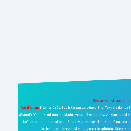
Reklam ve İletişim:
E-mai
Yasal Uyarı:
Sitemiz, 5651 Sayılı Kanun gereğince Bilgi Teknolojileri ve İ
yükümlülüğümüz bulunmamaktadır. Ancak, üyelerimiz yazdıkları içeriklerin s
bağlantısı bulunmamaktadır. Sitede yalnızca kendi hazırladığımız makal
kişiler ile isim benzerlikleri tamamen tesadüfidir. Sitemi