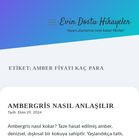
Evin Dostu Hikayeler
menüyü
aç
Yaşam alanlarına neşe katan fikirler!
Anasayfa
Gizlilik Politikası
ETIKET:
AMBER FIYATI KAÇ PARA
Yasal Uyarı
Hakkımızda
AMBERGRIS NASIL ANLAŞILIR
Tarih: Ekim 29, 2024
Ambergris nasıl kokar? Taze hasat edilmiş amber,
denizsel, dışkısal bir kokuya sahiptir. Yaşlandıkça tatlı,