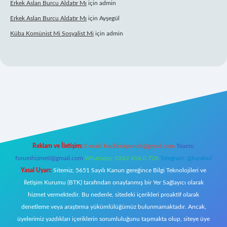
Erkek Aslan Burcu Aldatır Mı
için
admin
Erkek Aslan Burcu Aldatır Mı
için
Ayşegül
Küba Komünist Mi Sosyalist Mi
için
admin
ttps://www.betexper.xyz/
elexbetgiris.org
Reklam ve İletişim:
E-mail:
backlinkpaneli@gmail.com
Teams:
forumhizmeti@gmail.com
Whatsapp: 0262 606 0 726
Telegram: @karabul
Yasal Uyarı:
Sitemiz, 5651 Sayılı Kanun gereğince Bilgi Teknolojileri ve
İletişim Kurumu (BTK) tarafından onaylanmış bir Yer Sağlayıcı olarak
hizmet vermektedir. Bu nedenle, sitedeki içerikleri proaktif olarak
denetleme veya araştırma yükümlülüğümüz bulunmamaktadır. Ancak,
üyelerimiz yazdıkları içeriklerin sorumluluğunu taşımakta olup, siteye üye