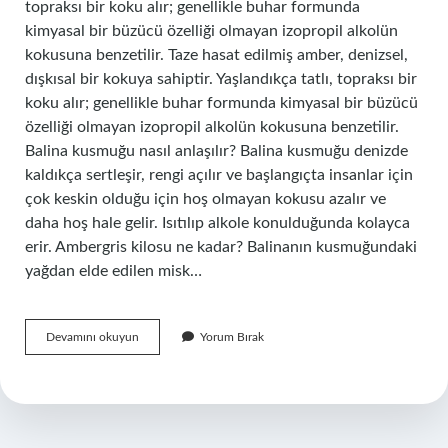
topraksı bir koku alır; genellikle buhar formunda
kimyasal bir büzücü özelliği olmayan izopropil alkolün
kokusuna benzetilir. Taze hasat edilmiş amber, denizsel,
dışkısal bir kokuya sahiptir. Yaşlandıkça tatlı, topraksı bir
koku alır; genellikle buhar formunda kimyasal bir büzücü
özelliği olmayan izopropil alkolün kokusuna benzetilir.
Balina kusmuğu nasıl anlaşılır? Balina kusmuğu denizde
kaldıkça sertleşir, rengi açılır ve başlangıçta insanlar için
çok keskin olduğu için hoş olmayan kokusu azalır ve
daha hoş hale gelir. Isıtılıp alkole konulduğunda kolayca
erir. Ambergris kilosu ne kadar? Balinanın kusmuğundaki
yağdan elde edilen misk…
Ambergris
Devamını okuyun
Yorum Bırak
Nasıl
Anlaşılır