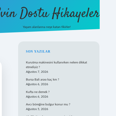
vin Dostu Hikayeler
Yaşam alanlarına neşe katan fikirler!
hiltonbet güncel giriş
https://w
SIDEBAR
SON YAZILAR
Kurutma makinesini kullanırken nelere dikkat
etmeliyiz ?
Ağustos 7, 2026
Bursa Bali arası kaç km ?
Ağustos 6, 2026
Kufta ne demek ?
Ağustos 6, 2026
Avcı böreğine bulgur konur mu ?
Ağustos 5, 2026