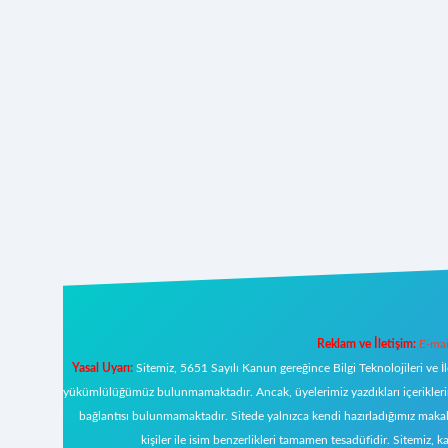
Reklam ve İletişim:
E-mai
Yasal Uyarı:
Sitemiz, 5651 Sayılı Kanun gereğince Bilgi Teknolojileri ve İ
yükümlülüğümüz bulunmamaktadır. Ancak, üyelerimiz yazdıkları içeriklerin s
bağlantısı bulunmamaktadır. Sitede yalnızca kendi hazırladığımız makal
kişiler ile isim benzerlikleri tamamen tesadüfidir. Sitemi