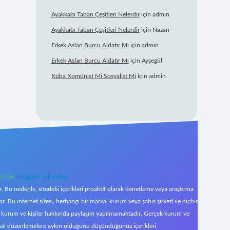
Ayakkabı Taban Çeşitleri Nelerdir
için
admin
Ayakkabı Taban Çeşitleri Nelerdir
için
Nazan
Erkek Aslan Burcu Aldatır Mı
için
admin
Erkek Aslan Burcu Aldatır Mı
için
Ayşegül
Küba Komünist Mi Sosyalist Mi
için
admin
0 726
Telegram: @karabul
 Bu nedenle, sitedeki içerikleri proaktif olarak denetleme veya araştırma
Bu internet sitesi, herhangi bir marka, kurum veya şahıs şirketi ile hiçbir
çek kurum ve kişiler hakkında paylaşım yapılmamaktadır. Gerçek kurum ve
asal düzenlemelere aykırı olduğunu düşündüğünüz içerikleri,