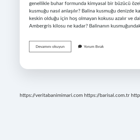
genellikle buhar formunda kimyasal bir büzücü özell
kusmuğu nasıl anlaşılır? Balina kusmuğu denizde kald
keskin olduğu için hoş olmayan kokusu azalır ve daha
Ambergris kilosu ne kadar? Balinanın kusmuğundak
Ambergris
Devamını okuyun
Yorum Bırak
Nasıl
Anlaşılır
https://veritabanimimari.com
https://barisal.com.tr
http