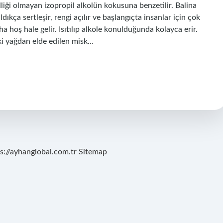
iği olmayan izopropil alkolün kokusuna benzetilir. Balina
ıkça sertleşir, rengi açılır ve başlangıçta insanlar için çok
 hoş hale gelir. Isıtılıp alkole konulduğunda kolayca erir.
i yağdan elde edilen misk…
s://ayhanglobal.com.tr
Sitemap