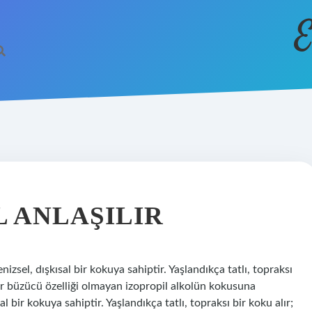
E
 ANLAŞILIR
zsel, dışkısal bir kokuya sahiptir. Yaşlandıkça tatlı, topraksı
ir büzücü özelliği olmayan izopropil alkolün kokusuna
al bir kokuya sahiptir. Yaşlandıkça tatlı, topraksı bir koku alır;