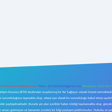
l:
backlinkpaneli@gmail.com
Teams:
forumhizmeti@gmail.com
Whatsapp: 0262 606 
letişim Kurumu (BTK) tarafından onaylanmış bir Yer Sağlayıcı olarak hizmet vermektedir.
orumluluğunu taşımakta olup, siteye üye olarak bu sorumluluğu kabul etmiş sayılırlar. 
eler paylaşılmaktadır. Burada yer alan içerikler haber niteliği taşımamakta olup, ger
z, kar amacı gütmeyen ve tamamen ücretsiz bir bilgi paylaşım platformudur. Hukuka ve y