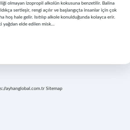
iği olmayan izopropil alkolün kokusuna benzetilir. Balina
ıkça sertleşir, rengi açılır ve başlangıçta insanlar için çok
 hoş hale gelir. Isıtılıp alkole konulduğunda kolayca erir.
i yağdan elde edilen misk…
s://ayhanglobal.com.tr
Sitemap