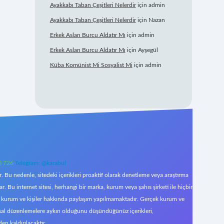
Ayakkabı Taban Çeşitleri Nelerdir
için
admin
Ayakkabı Taban Çeşitleri Nelerdir
için
Nazan
Erkek Aslan Burcu Aldatır Mı
için
admin
Erkek Aslan Burcu Aldatır Mı
için
Ayşegül
Küba Komünist Mi Sosyalist Mi
için
admin
0 726
Telegram: @karabul
 Bu nedenle, sitedeki içerikleri proaktif olarak denetleme veya araştırma
Bu internet sitesi, herhangi bir marka, kurum veya şahıs şirketi ile hiçbir
çek kurum ve kişiler hakkında paylaşım yapılmamaktadır. Gerçek kurum ve
asal düzenlemelere aykırı olduğunu düşündüğünüz içerikleri,
den kaldırılacaktır.