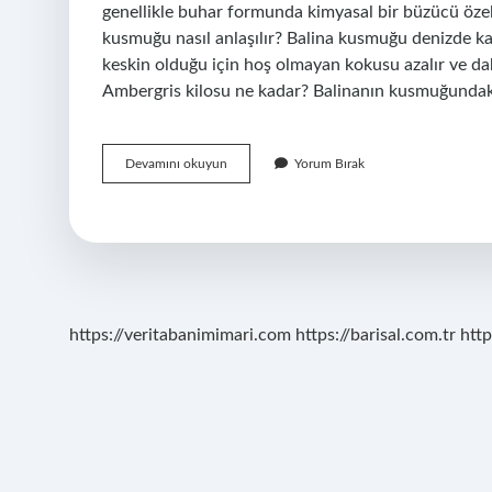
genellikle buhar formunda kimyasal bir büzücü özell
kusmuğu nasıl anlaşılır? Balina kusmuğu denizde kald
keskin olduğu için hoş olmayan kokusu azalır ve daha
Ambergris kilosu ne kadar? Balinanın kusmuğundak
Ambergris
Devamını okuyun
Yorum Bırak
Nasıl
Anlaşılır
https://veritabanimimari.com
https://barisal.com.tr
http