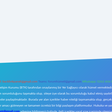
l:
backlinkpaneli@gmail.com
Teams:
forumhizmeti@gmail.com
Whatsapp: 0262 606 
letişim Kurumu (BTK) tarafından onaylanmış bir Yer Sağlayıcı olarak hizmet vermektedir.
orumluluğunu taşımakta olup, siteye üye olarak bu sorumluluğu kabul etmiş sayılırlar. 
eler paylaşılmaktadır. Burada yer alan içerikler haber niteliği taşımamakta olup, ger
z, kar amacı gütmeyen ve tamamen ücretsiz bir bilgi paylaşım platformudur. Hukuka ve y
omtr@gmail.com
adresine bildirmeniz halinde, ilgili içerikler yasal süre içerisinde sitemiz