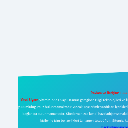
Reklam ve İletişim:
E-mai
Yasal Uyarı:
Sitemiz, 5651 Sayılı Kanun gereğince Bilgi Teknolojileri ve İ
yükümlülüğümüz bulunmamaktadır. Ancak, üyelerimiz yazdıkları içeriklerin s
bağlantısı bulunmamaktadır. Sitede yalnızca kendi hazırladığımız makal
kişiler ile isim benzerlikleri tamamen tesadüfidir. Sitemi
backlinkpanelic