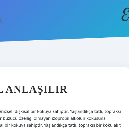
E
 ANLAŞILIR
zsel, dışkısal bir kokuya sahiptir. Yaşlandıkça tatlı, topraksı
ir büzücü özelliği olmayan izopropil alkolün kokusuna
al bir kokuya sahiptir. Yaşlandıkça tatlı, topraksı bir koku alır;