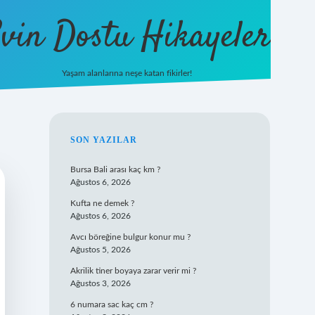
vin Dostu Hikayeler
Yaşam alanlarına neşe katan fikirler!
hiltonbet güncel giriş
https://
SIDEBAR
SON YAZILAR
Bursa Bali arası kaç km ?
Ağustos 6, 2026
Kufta ne demek ?
Ağustos 6, 2026
Avcı böreğine bulgur konur mu ?
Ağustos 5, 2026
Akrilik tiner boyaya zarar verir mi ?
Ağustos 3, 2026
6 numara sac kaç cm ?