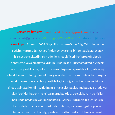
ş
https://www.betexper.xyz/
elexbetgiris.org
Reklam ve İletişim:
E-mail:
backlinkpaneli@gmail.com
Teams:
forumhizmeti@gmail.com
Whatsapp: 0262 606 0 726
Telegram: @karabul
Yasal Uyarı:
Sitemiz, 5651 Sayılı Kanun gereğince Bilgi Teknolojileri ve
İletişim Kurumu (BTK) tarafından onaylanmış bir Yer Sağlayıcı olarak
hizmet vermektedir. Bu nedenle, sitedeki içerikleri proaktif olarak
denetleme veya araştırma yükümlülüğümüz bulunmamaktadır. Ancak,
üyelerimiz yazdıkları içeriklerin sorumluluğunu taşımakta olup, siteye üye
olarak bu sorumluluğu kabul etmiş sayılırlar. Bu internet sitesi, herhangi bir
marka, kurum veya şahıs şirketi ile hiçbir bağlantısı bulunmamaktadır.
Sitede yalnızca kendi hazırladığımız makaleler paylaşılmaktadır. Burada yer
alan içerikler haber niteliği taşımamakta olup, gerçek kurum ve kişiler
hakkında paylaşım yapılmamaktadır. Gerçek kurum ve kişiler ile isim
benzerlikleri tamamen tesadüfidir. Sitemiz, kar amacı gütmeyen ve
tamamen ücretsiz bir bilgi paylaşım platformudur. Hukuka ve yasal