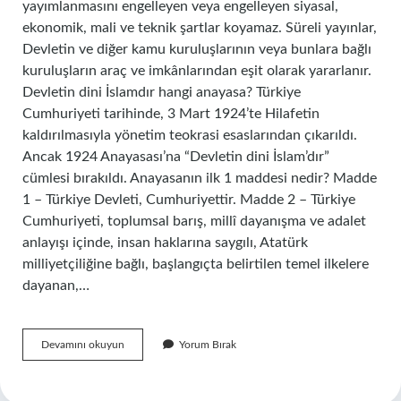
yayımlanmasını engelleyen veya engelleyen siyasal,
ekonomik, mali ve teknik şartlar koyamaz. Süreli yayınlar,
Devletin ve diğer kamu kuruluşlarının veya bunlara bağlı
kuruluşların araç ve imkânlarından eşit olarak yararlanır.
Devletin dini İslamdır hangi anayasa? Türkiye
Cumhuriyeti tarihinde, 3 Mart 1924’te Hilafetin
kaldırılmasıyla yönetim teokrasi esaslarından çıkarıldı.
Ancak 1924 Anayasası’na “Devletin dini İslam’dır”
cümlesi bırakıldı. Anayasanın ilk 1 maddesi nedir? Madde
1 – Türkiye Devleti, Cumhuriyettir. Madde 2 – Türkiye
Cumhuriyeti, toplumsal barış, millî dayanışma ve adalet
anlayışı içinde, insan haklarına saygılı, Atatürk
milliyetçiliğine bağlı, başlangıçta belirtilen temel ilkelere
dayanan,…
Anayasanın
Devamını okuyun
Yorum Bırak
100
Maddesi
Nedir