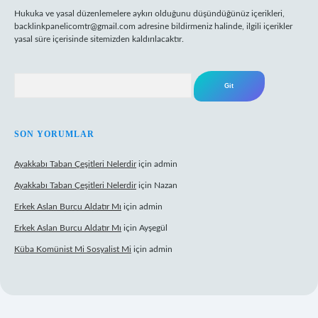
Hukuka ve yasal düzenlemelere aykırı olduğunu düşündüğünüz içerikleri,
backlinkpanelicomtr@gmail.com
adresine bildirmeniz halinde, ilgili içerikler
yasal süre içerisinde sitemizden kaldırılacaktır.
Arama
SON YORUMLAR
Ayakkabı Taban Çeşitleri Nelerdir
için
admin
Ayakkabı Taban Çeşitleri Nelerdir
için
Nazan
Erkek Aslan Burcu Aldatır Mı
için
admin
Erkek Aslan Burcu Aldatır Mı
için
Ayşegül
Küba Komünist Mi Sosyalist Mi
için
admin