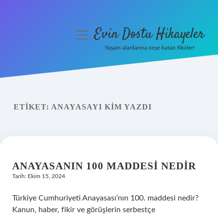
Evin Dostu Hikayeler
menüyü
aç
Yaşam alanlarına neşe katan fikirler!
Anasayfa
Gizlilik Politikası
ETIKET:
ANAYASAYI KIM YAZDI
Yasal Uyarı
Hakkımızda
ANAYASANIN 100 MADDESI NEDIR
Tarih: Ekim 15, 2024
Türkiye Cumhuriyeti Anayasası’nın 100. maddesi nedir?
Kanun, haber, fikir ve görüşlerin serbestçe