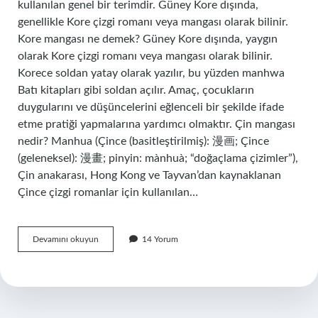
kullanılan genel bir terimdir. Güney Kore dışında,
genellikle Kore çizgi romanı veya mangası olarak bilinir.
Kore mangası ne demek? Güney Kore dışında, yaygın
olarak Kore çizgi romanı veya mangası olarak bilinir.
Korece soldan yatay olarak yazılır, bu yüzden manhwa
Batı kitapları gibi soldan açılır. Amaç, çocukların
duygularını ve düşüncelerini eğlenceli bir şekilde ifade
etme pratiği yapmalarına yardımcı olmaktır. Çin mangası
nedir? Manhua (Çince (basitleştirilmiş): 漫画; Çince
(geleneksel): 漫畫; pinyin: mànhuà; “doğaçlama çizimler”),
Çin anakarası, Hong Kong ve Tayvan’dan kaynaklanan
Çince çizgi romanlar için kullanılan…
Çin
Devamını okuyun
14 Yorum
Mangasına
Ne
Denir