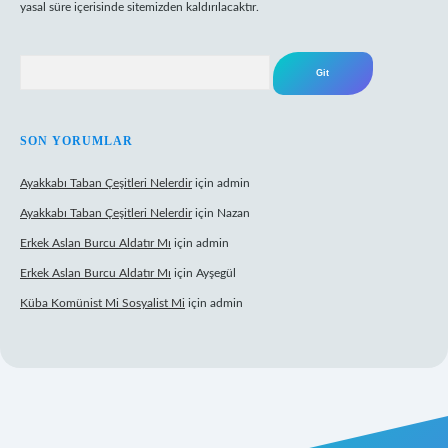
yasal süre içerisinde sitemizden kaldırılacaktır.
Arama
SON YORUMLAR
Ayakkabı Taban Çeşitleri Nelerdir
için
admin
Ayakkabı Taban Çeşitleri Nelerdir
için
Nazan
Erkek Aslan Burcu Aldatır Mı
için
admin
Erkek Aslan Burcu Aldatır Mı
için
Ayşegül
Küba Komünist Mi Sosyalist Mi
için
admin
https://www.betexper.xyz/
elexbetgiris.org