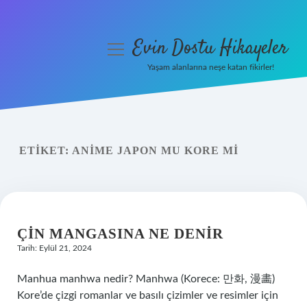
Evin Dostu Hikayeler
menüyü
aç
Yaşam alanlarına neşe katan fikirler!
Anasayfa
Gizlilik Politikası
ETIKET:
ANIME JAPON MU KORE MI
Yasal Uyarı
Hakkımızda
ÇIN MANGASINA NE DENIR
Tarih: Eylül 21, 2024
Manhua manhwa nedir? Manhwa (Korece: 만화, 漫畵)
Kore’de çizgi romanlar ve basılı çizimler ve resimler için