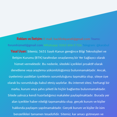
https://www.betexper.xyz/
elexbetgiris.org
Reklam ve İletişim:
E-mail:
backlinkpaneli@gmail.com
Teams:
forumhizmeti@gmail.com
Whatsapp: 0262 606 0 726
Telegram: @karabul
Yasal Uyarı:
Sitemiz, 5651 Sayılı Kanun gereğince Bilgi Teknolojileri ve
İletişim Kurumu (BTK) tarafından onaylanmış bir Yer Sağlayıcı olarak
hizmet vermektedir. Bu nedenle, sitedeki içerikleri proaktif olarak
denetleme veya araştırma yükümlülüğümüz bulunmamaktadır. Ancak,
üyelerimiz yazdıkları içeriklerin sorumluluğunu taşımakta olup, siteye üye
olarak bu sorumluluğu kabul etmiş sayılırlar. Bu internet sitesi, herhangi bir
marka, kurum veya şahıs şirketi ile hiçbir bağlantısı bulunmamaktadır.
Sitede yalnızca kendi hazırladığımız makaleler paylaşılmaktadır. Burada yer
alan içerikler haber niteliği taşımamakta olup, gerçek kurum ve kişiler
hakkında paylaşım yapılmamaktadır. Gerçek kurum ve kişiler ile isim
benzerlikleri tamamen tesadüfidir. Sitemiz, kar amacı gütmeyen ve