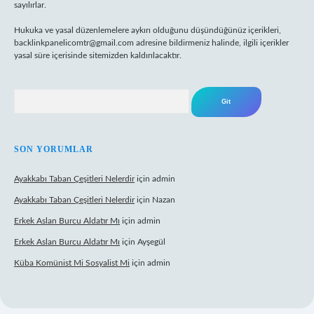
sayılırlar.
Hukuka ve yasal düzenlemelere aykırı olduğunu düşündüğünüz içerikleri,
backlinkpanelicomtr@gmail.com
adresine bildirmeniz halinde, ilgili içerikler
yasal süre içerisinde sitemizden kaldırılacaktır.
Arama
SON YORUMLAR
Ayakkabı Taban Çeşitleri Nelerdir
için
admin
Ayakkabı Taban Çeşitleri Nelerdir
için
Nazan
Erkek Aslan Burcu Aldatır Mı
için
admin
Erkek Aslan Burcu Aldatır Mı
için
Ayşegül
Küba Komünist Mi Sosyalist Mi
için
admin