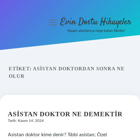
Evin Dostu Hikayeler
menüyü
aç
Yaşam alanlarına neşe katan fikirler!
Anasayfa
Gizlilik Politikası
ETIKET:
ASISTAN DOKTORDAN SONRA NE
Yasal Uyarı
OLUR
Hakkımızda
ASISTAN DOKTOR NE DEMEKTIR
Tarih: Kasım 14, 2024
Asistan doktor kime denir? Tıbbi asistan; Özel