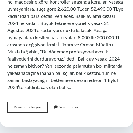
ncı maddesine göre, kontroller sırasında konulan yasağa
uymayanlara, suça göre 2.620,00 TL’den 52.493,00 TL’ye
kadar idari para cezası verilecek. Balık avlama cezası
2024 ne kadar? Büyük teknelere yönelik yasak 31
Ağustos 2024’e kadar yürürlükte kalacak. Yasağa
uymayanlara kesilen para cezaları 8.000 ile 200.000 TL
arasında değişiyor. İzmir İl Tarım ve Orman Müdürü
Mustafa Şahin, “Bu dönemde profesyonel avcılık
faaliyetlerini durduruyoruz.” dedi. Balık av yasagi 2024
ne zaman bitiyor? Yeni sezonda palamutun bol miktarda
yakalanacağına inanan balıkçılar, balık sezonunun ne
zaman başlayacağını beklemeye devam ediyor. 1 Eylül
2024’te kaldırılacak olan balık…
Balık
Devamını okuyun
Yorum Bırak
Av
Yasağı
Cezası
Ne