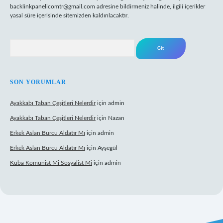
backlinkpanelicomtr@gmail.com
adresine bildirmeniz halinde, ilgili içerikler
yasal süre içerisinde sitemizden kaldırılacaktır.
Arama
SON YORUMLAR
Ayakkabı Taban Çeşitleri Nelerdir
için
admin
Ayakkabı Taban Çeşitleri Nelerdir
için
Nazan
Erkek Aslan Burcu Aldatır Mı
için
admin
Erkek Aslan Burcu Aldatır Mı
için
Ayşegül
Küba Komünist Mi Sosyalist Mi
için
admin