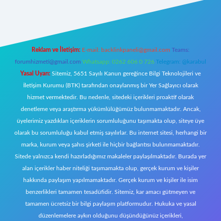
ş
https://www.betexper.xyz/
elexbetgiris.org
Reklam ve İletişim:
E-mail:
backlinkpaneli@gmail.com
Teams:
forumhizmeti@gmail.com
Whatsapp: 0262 606 0 726
Telegram: @karabul
Yasal Uyarı:
Sitemiz, 5651 Sayılı Kanun gereğince Bilgi Teknolojileri ve
İletişim Kurumu (BTK) tarafından onaylanmış bir Yer Sağlayıcı olarak
hizmet vermektedir. Bu nedenle, sitedeki içerikleri proaktif olarak
denetleme veya araştırma yükümlülüğümüz bulunmamaktadır. Ancak,
üyelerimiz yazdıkları içeriklerin sorumluluğunu taşımakta olup, siteye üye
olarak bu sorumluluğu kabul etmiş sayılırlar. Bu internet sitesi, herhangi bir
marka, kurum veya şahıs şirketi ile hiçbir bağlantısı bulunmamaktadır.
Sitede yalnızca kendi hazırladığımız makaleler paylaşılmaktadır. Burada yer
alan içerikler haber niteliği taşımamakta olup, gerçek kurum ve kişiler
hakkında paylaşım yapılmamaktadır. Gerçek kurum ve kişiler ile isim
benzerlikleri tamamen tesadüfidir. Sitemiz, kar amacı gütmeyen ve
tamamen ücretsiz bir bilgi paylaşım platformudur. Hukuka ve yasal
düzenlemelere aykırı olduğunu düşündüğünüz içerikleri,