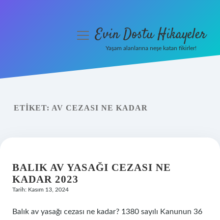
Evin Dostu Hikayeler
menüyü
aç
Yaşam alanlarına neşe katan fikirler!
Anasayfa
Gizlilik Politikası
ETIKET:
AV CEZASI NE KADAR
Yasal Uyarı
Hakkımızda
BALIK AV YASAĞI CEZASI NE
KADAR 2023
Tarih: Kasım 13, 2024
Balık av yasağı cezası ne kadar? 1380 sayılı Kanunun 36