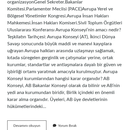
organizasyonGenel Sekreter.Bakanlar
Komitesi.Parlamenter Meclisi (PACE)Avrupa Yerel ve
Bölgesel Yönetimler Kongresi.Avrupa İnsan Hakları
Mahkemesi.İnsan Hakları Komiseri.Sivil Toplum Örgütleri
Uluslararası Konferansı Avrupa Konseyi’nin amacı nedir?
Teşkilatın Tarihçesi: Avrupa Konseyi (AT), İkinci Dünya
Savaşı sonucunda büyük maddi ve manevi kayıplara
uğrayan Avrupa halkları arasında uzlaşmayı sağlamak,
kıtada süregelen gerginlik ve çatışmalar yerine, ortak
kurumlar, standartlar ve antlaşmalara dayalı bir güven ve
işbirliği ortamı yaratmak amacıyla kurulmuştur. Avrupa
Konseyi kurumlarından hangisi karar organıdır? AB
Konseyi, AB Bakanlar Konseyi olarak da bilinir ve AB’nin
yedi ana kurumundan biridir, Birlik içindeki en önemli
karar alma organıdır. Üyeleri, AB üye devletlerinin
hükümetlerindeki…
Avrupa
Devamını okuyun
Yorum Bırak