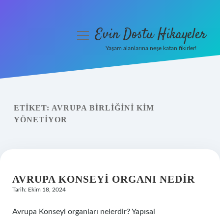
Evin Dostu Hikayeler
menüyü
aç
Yaşam alanlarına neşe katan fikirler!
Anasayfa
Gizlilik Politikası
ETIKET:
AVRUPA BIRLIĞINI KIM
Yasal Uyarı
YÖNETIYOR
Hakkımızda
AVRUPA KONSEYI ORGANI NEDIR
Tarih: Ekim 18, 2024
Avrupa Konseyi organları nelerdir? Yapısal