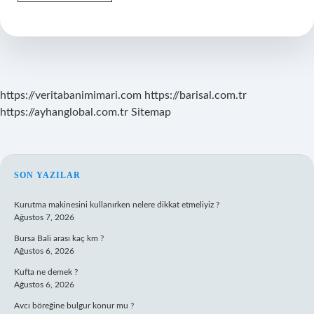
Konseyi
Organı
Nedir
https://veritabanimimari.com
https://barisal.com.tr
https://ayhanglobal.com.tr
Sitemap
SIDEBAR
SON YAZILAR
Kurutma makinesini kullanırken nelere dikkat etmeliyiz ?
Ağustos 7, 2026
Bursa Bali arası kaç km ?
Ağustos 6, 2026
Kufta ne demek ?
Ağustos 6, 2026
Avcı böreğine bulgur konur mu ?