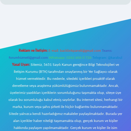
l giriş
https://www.betexper.xyz/
elexbetgiris.org
Reklam ve İletişim:
E-mail:
backlinkpaneli@gmail.com
Teams:
forumhizmeti@gmail.com
Whatsapp: 0262 606 0 726
Telegram: @karabul
Yasal Uyarı:
Sitemiz, 5651 Sayılı Kanun gereğince Bilgi Teknolojileri ve
İletişim Kurumu (BTK) tarafından onaylanmış bir Yer Sağlayıcı olarak
hizmet vermektedir. Bu nedenle, sitedeki içerikleri proaktif olarak
denetleme veya araştırma yükümlülüğümüz bulunmamaktadır. Ancak,
üyelerimiz yazdıkları içeriklerin sorumluluğunu taşımakta olup, siteye üye
olarak bu sorumluluğu kabul etmiş sayılırlar. Bu internet sitesi, herhangi bir
marka, kurum veya şahıs şirketi ile hiçbir bağlantısı bulunmamaktadır.
Sitede yalnızca kendi hazırladığımız makaleler paylaşılmaktadır. Burada yer
alan içerikler haber niteliği taşımamakta olup, gerçek kurum ve kişiler
hakkında paylaşım yapılmamaktadır. Gerçek kurum ve kişiler ile isim