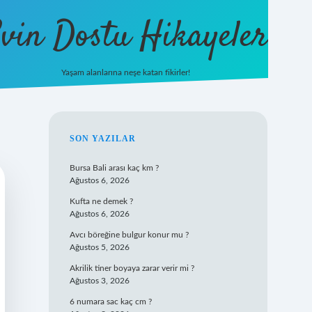
vin Dostu Hikayeler
Yaşam alanlarına neşe katan fikirler!
hiltonbet güncel giriş
https://w
SIDEBAR
SON YAZILAR
Bursa Bali arası kaç km ?
Ağustos 6, 2026
Kufta ne demek ?
Ağustos 6, 2026
Avcı böreğine bulgur konur mu ?
Ağustos 5, 2026
Akrilik tiner boyaya zarar verir mi ?
Ağustos 3, 2026
6 numara sac kaç cm ?