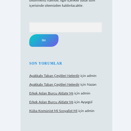
bildirmeniz halinde, ilgili içerikler yasal süre
içerisinde sitemizden kaldırılacaktır.
Arama
SON YORUMLAR
Ayakkabı Taban Çeşitleri Nelerdir
için
admin
Ayakkabı Taban Çeşitleri Nelerdir
için
Nazan
Erkek Aslan Burcu Aldatır Mı
için
admin
Erkek Aslan Burcu Aldatır Mı
için
Ayşegül
Küba Komünist Mi Sosyalist Mi
için
admin