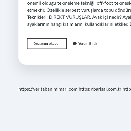
önemli olduğu tekmeleme tekniği, off-foot tekmesidi
etmektir. Özellikle serbest vuruşlarda topu döndürm
Teknikleri: DİREKT VURUŞLAR. Ayak içi nedir? Ayak
ayaklarının hangi kısımlarını kullandıklarını etkile
Ayak
Devamını okuyun
Yorum Bırak
Içi
Vuruş
Nedir
https://veritabanimimari.com
https://barisal.com.tr
http