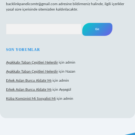
backlinkpanelicomtr@gmail.com
adresine bildirmeniz halinde, ilgili içerikler
yasal süre içerisinde sitemizden kaldırılacaktır.
Arama
SON YORUMLAR
Ayakkabı Taban Çeşitleri Nelerdir
için
admin
Ayakkabı Taban Çeşitleri Nelerdir
için
Nazan
Erkek Aslan Burcu Aldatır Mı
için
admin
Erkek Aslan Burcu Aldatır Mı
için
Ayşegül
Küba Komünist Mi Sosyalist Mi
için
admin