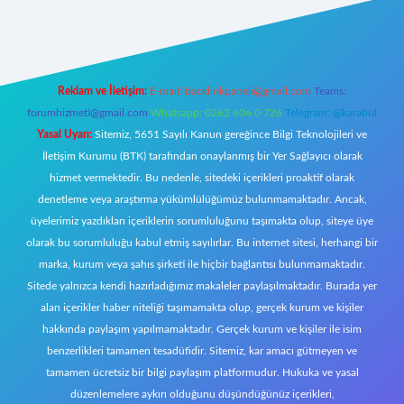
https://www.betexper.xyz/
elexbetgiris.org
Reklam ve İletişim:
E-mail:
backlinkpaneli@gmail.com
Teams:
forumhizmeti@gmail.com
Whatsapp: 0262 606 0 726
Telegram: @karabul
Yasal Uyarı:
Sitemiz, 5651 Sayılı Kanun gereğince Bilgi Teknolojileri ve
İletişim Kurumu (BTK) tarafından onaylanmış bir Yer Sağlayıcı olarak
hizmet vermektedir. Bu nedenle, sitedeki içerikleri proaktif olarak
denetleme veya araştırma yükümlülüğümüz bulunmamaktadır. Ancak,
üyelerimiz yazdıkları içeriklerin sorumluluğunu taşımakta olup, siteye üye
olarak bu sorumluluğu kabul etmiş sayılırlar. Bu internet sitesi, herhangi bir
marka, kurum veya şahıs şirketi ile hiçbir bağlantısı bulunmamaktadır.
Sitede yalnızca kendi hazırladığımız makaleler paylaşılmaktadır. Burada yer
alan içerikler haber niteliği taşımamakta olup, gerçek kurum ve kişiler
hakkında paylaşım yapılmamaktadır. Gerçek kurum ve kişiler ile isim
benzerlikleri tamamen tesadüfidir. Sitemiz, kar amacı gütmeyen ve
tamamen ücretsiz bir bilgi paylaşım platformudur. Hukuka ve yasal
düzenlemelere aykırı olduğunu düşündüğünüz içerikleri,