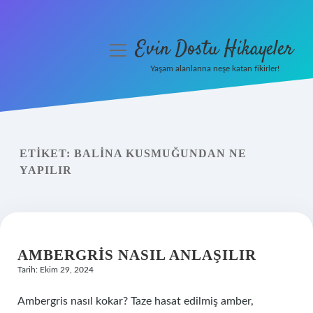
Evin Dostu Hikayeler
menüyü
aç
Yaşam alanlarına neşe katan fikirler!
Anasayfa
Gizlilik Politikası
ETIKET:
BALINA KUSMUĞUNDAN NE
Yasal Uyarı
YAPILIR
Hakkımızda
AMBERGRIS NASIL ANLAŞILIR
Tarih: Ekim 29, 2024
Ambergris nasıl kokar? Taze hasat edilmiş amber,