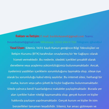
https://www.betexper.xyz/
elexbetgiris.org
Reklam ve İletişim:
E-mail:
backlinkpaneli@gmail.com
Teams:
forumhizmeti@gmail.com
Whatsapp: 0262 606 0 726
Telegram: @karabul
Yasal Uyarı:
Sitemiz, 5651 Sayılı Kanun gereğince Bilgi Teknolojileri ve
İletişim Kurumu (BTK) tarafından onaylanmış bir Yer Sağlayıcı olarak
hizmet vermektedir. Bu nedenle, sitedeki içerikleri proaktif olarak
denetleme veya araştırma yükümlülüğümüz bulunmamaktadır. Ancak,
üyelerimiz yazdıkları içeriklerin sorumluluğunu taşımakta olup, siteye üye
olarak bu sorumluluğu kabul etmiş sayılırlar. Bu internet sitesi, herhangi bir
marka, kurum veya şahıs şirketi ile hiçbir bağlantısı bulunmamaktadır.
Sitede yalnızca kendi hazırladığımız makaleler paylaşılmaktadır. Burada yer
alan içerikler haber niteliği taşımamakta olup, gerçek kurum ve kişiler
hakkında paylaşım yapılmamaktadır. Gerçek kurum ve kişiler ile isim
benzerlikleri tamamen tesadüfidir. Sitemiz, kar amacı gütmeyen ve