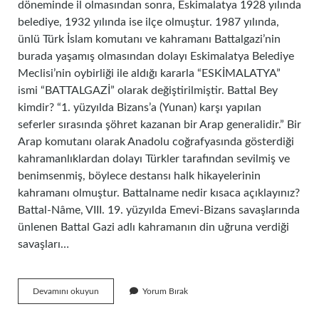
döneminde il olmasından sonra, Eskimalatya 1928 yılında
belediye, 1932 yılında ise ilçe olmuştur. 1987 yılında,
ünlü Türk İslam komutanı ve kahramanı Battalgazi’nin
burada yaşamış olmasından dolayı Eskimalatya Belediye
Meclisi’nin oybirliği ile aldığı kararla “ESKİMALATYA”
ismi “BATTALGAZİ” olarak değiştirilmiştir. Battal Bey
kimdir? “1. yüzyılda Bizans’a (Yunan) karşı yapılan
seferler sırasında şöhret kazanan bir Arap generalidir.” Bir
Arap komutanı olarak Anadolu coğrafyasında gösterdiği
kahramanlıklardan dolayı Türkler tarafından sevilmiş ve
benimsenmiş, böylece destansı halk hikayelerinin
kahramanı olmuştur. Battalname nedir kısaca açıklayınız?
Battal-Nâme, VIII. 19. yüzyılda Emevi-Bizans savaşlarında
ünlenen Battal Gazi adlı kahramanın din uğruna verdiği
savaşları…
Battal
Devamını okuyun
Yorum Bırak
Gazideki
Battal