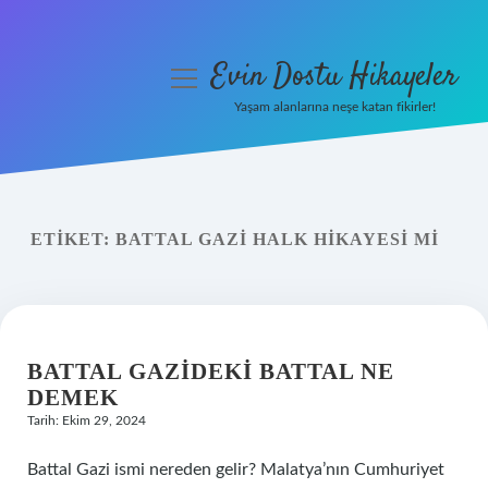
Evin Dostu Hikayeler
menüyü
aç
Yaşam alanlarına neşe katan fikirler!
Anasayfa
Gizlilik Politikası
ETIKET:
BATTAL GAZI HALK HIKAYESI MI
Yasal Uyarı
Hakkımızda
BATTAL GAZIDEKI BATTAL NE
DEMEK
Tarih: Ekim 29, 2024
Battal Gazi ismi nereden gelir? Malatya’nın Cumhuriyet