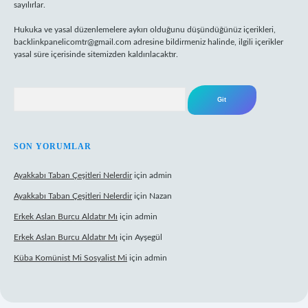
sayılırlar.
Hukuka ve yasal düzenlemelere aykırı olduğunu düşündüğünüz içerikleri,
backlinkpanelicomtr@gmail.com
adresine bildirmeniz halinde, ilgili içerikler
yasal süre içerisinde sitemizden kaldırılacaktır.
Arama
SON YORUMLAR
Ayakkabı Taban Çeşitleri Nelerdir
için
admin
Ayakkabı Taban Çeşitleri Nelerdir
için
Nazan
Erkek Aslan Burcu Aldatır Mı
için
admin
Erkek Aslan Burcu Aldatır Mı
için
Ayşegül
Küba Komünist Mi Sosyalist Mi
için
admin