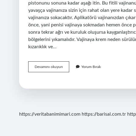
pistonunu sonuna kadar aşağı itin. Bu fitili vajinan
yavaşça vajinanıza sizin için rahat olan yere kadar 
vajinanıza sokacaktır. Aplikatörü vajinanızdan çıkarın
önce, yani penisi vajinaya sokmadan hemen önce peni
sonra tekrar ağrı ve kuruluk oluşursa kayganlaştırıcı
bölgelerini yıkamalıdır. Vajinaya krem neden sürülür
kızarıklık ve…
Vajinal
Devamını okuyun
Yorum Bırak
Krem
Aplikatör
Nasıl
Kullanılır
https://veritabanimimari.com
https://barisal.com.tr
http