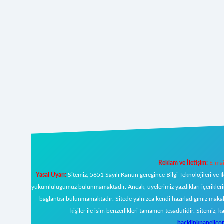
Reklam ve İletişim:
E-mai
Yasal Uyarı:
Sitemiz, 5651 Sayılı Kanun gereğince Bilgi Teknolojileri ve İ
yükümlülüğümüz bulunmamaktadır. Ancak, üyelerimiz yazdıkları içeriklerin s
bağlantısı bulunmamaktadır. Sitede yalnızca kendi hazırladığımız makal
kişiler ile isim benzerlikleri tamamen tesadüfidir. Sitemi
backlinkpanelic