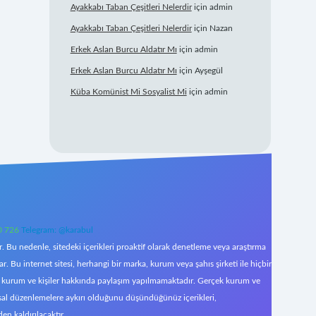
Ayakkabı Taban Çeşitleri Nelerdir
için
admin
Ayakkabı Taban Çeşitleri Nelerdir
için
Nazan
Erkek Aslan Burcu Aldatır Mı
için
admin
Erkek Aslan Burcu Aldatır Mı
için
Ayşegül
Küba Komünist Mi Sosyalist Mi
için
admin
0 726
Telegram: @karabul
 Bu nedenle, sitedeki içerikleri proaktif olarak denetleme veya araştırma
Bu internet sitesi, herhangi bir marka, kurum veya şahıs şirketi ile hiçbir
çek kurum ve kişiler hakkında paylaşım yapılmamaktadır. Gerçek kurum ve
asal düzenlemelere aykırı olduğunu düşündüğünüz içerikleri,
den kaldırılacaktır.