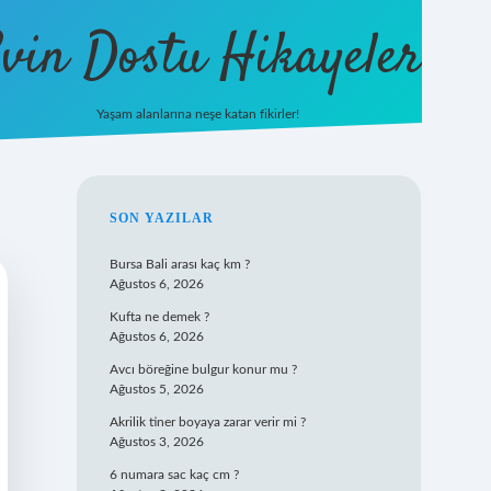
vin Dostu Hikayeler
Yaşam alanlarına neşe katan fikirler!
hiltonbet gü
SIDEBAR
SON YAZILAR
Bursa Bali arası kaç km ?
Ağustos 6, 2026
Kufta ne demek ?
Ağustos 6, 2026
Avcı böreğine bulgur konur mu ?
Ağustos 5, 2026
Akrilik tiner boyaya zarar verir mi ?
Ağustos 3, 2026
6 numara sac kaç cm ?