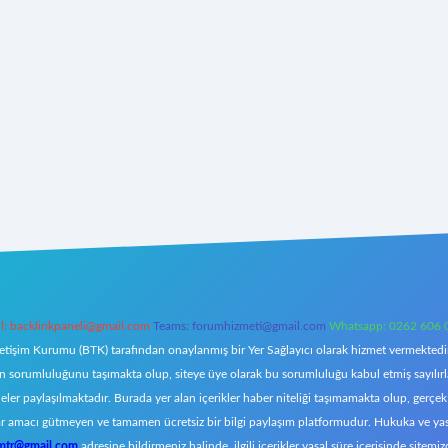
l:
backlinkpaneli@gmail.com
Teams:
forumhizmeti@gmail.com
Whatsapp: 0262 606 
letişim Kurumu (BTK) tarafından onaylanmış bir Yer Sağlayıcı olarak hizmet vermektedir.
orumluluğunu taşımakta olup, siteye üye olarak bu sorumluluğu kabul etmiş sayılırlar. 
eler paylaşılmaktadır. Burada yer alan içerikler haber niteliği taşımamakta olup, ger
z, kar amacı gütmeyen ve tamamen ücretsiz bir bilgi paylaşım platformudur. Hukuka ve y
omtr@gmail.com
adresine bildirmeniz halinde, ilgili içerikler yasal süre içerisinde sitemiz