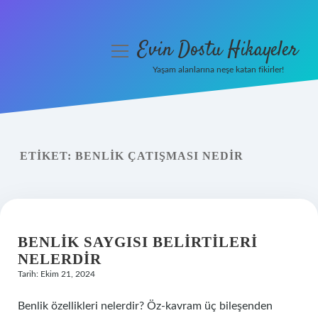
Evin Dostu Hikayeler
menüyü
aç
Yaşam alanlarına neşe katan fikirler!
Anasayfa
Gizlilik Politikası
ETIKET:
BENLIK ÇATIŞMASI NEDIR
Yasal Uyarı
Hakkımızda
BENLIK SAYGISI BELIRTILERI
NELERDIR
Tarih: Ekim 21, 2024
Benlik özellikleri nelerdir? Öz-kavram üç bileşenden