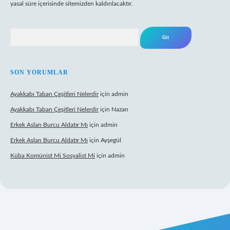
yasal süre içerisinde sitemizden kaldırılacaktır.
Arama
SON YORUMLAR
Ayakkabı Taban Çeşitleri Nelerdir
için
admin
Ayakkabı Taban Çeşitleri Nelerdir
için
Nazan
Erkek Aslan Burcu Aldatır Mı
için
admin
Erkek Aslan Burcu Aldatır Mı
için
Ayşegül
Küba Komünist Mi Sosyalist Mi
için
admin
https://www.betexper.xyz/
elexbetgiris.org