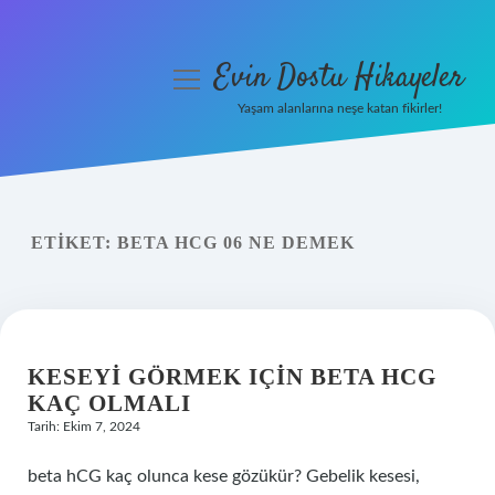
Evin Dostu Hikayeler
menüyü
aç
Yaşam alanlarına neşe katan fikirler!
Anasayfa
Gizlilik Politikası
ETIKET:
BETA HCG 06 NE DEMEK
Yasal Uyarı
Hakkımızda
KESEYI GÖRMEK IÇIN BETA HCG
KAÇ OLMALI
Tarih: Ekim 7, 2024
beta hCG kaç olunca kese gözükür? Gebelik kesesi,