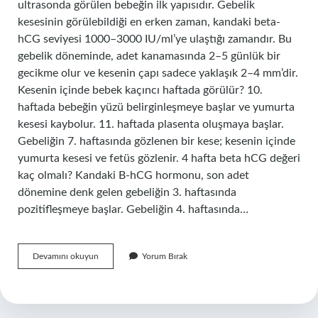
ultrasonda görülen bebeğin ilk yapısıdır. Gebelik
kesesinin görülebildiği en erken zaman, kandaki beta-
hCG seviyesi 1000–3000 IU/ml’ye ulaştığı zamandır. Bu
gebelik döneminde, adet kanamasında 2–5 günlük bir
gecikme olur ve kesenin çapı sadece yaklaşık 2–4 mm’dir.
Kesenin içinde bebek kaçıncı haftada görülür? 10.
haftada bebeğin yüzü belirginleşmeye başlar ve yumurta
kesesi kaybolur. 11. haftada plasenta oluşmaya başlar.
Gebeliğin 7. haftasında gözlenen bir kese; kesenin içinde
yumurta kesesi ve fetüs gözlenir. 4 hafta beta hCG değeri
kaç olmalı? Kandaki B-hCG hormonu, son adet
dönemine denk gelen gebeliğin 3. haftasında
pozitifleşmeye başlar. Gebeliğin 4. haftasında…
Keseyi
Devamını okuyun
Yorum Bırak
Görmek
Için
Beta
Hcg