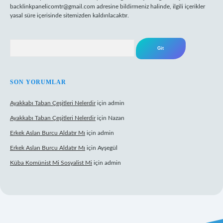
backlinkpanelicomtr@gmail.com
adresine bildirmeniz halinde, ilgili içerikler
yasal süre içerisinde sitemizden kaldırılacaktır.
Arama
SON YORUMLAR
Ayakkabı Taban Çeşitleri Nelerdir
için
admin
Ayakkabı Taban Çeşitleri Nelerdir
için
Nazan
Erkek Aslan Burcu Aldatır Mı
için
admin
Erkek Aslan Burcu Aldatır Mı
için
Ayşegül
Küba Komünist Mi Sosyalist Mi
için
admin