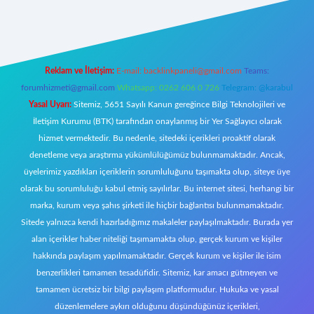
ncel giriş
https://www.betexper.xyz/
elexbetgiris.org
Reklam ve İletişim:
E-mail:
backlinkpaneli@gmail.com
Teams:
forumhizmeti@gmail.com
Whatsapp: 0262 606 0 726
Telegram: @karabul
Yasal Uyarı:
Sitemiz, 5651 Sayılı Kanun gereğince Bilgi Teknolojileri ve
İletişim Kurumu (BTK) tarafından onaylanmış bir Yer Sağlayıcı olarak
hizmet vermektedir. Bu nedenle, sitedeki içerikleri proaktif olarak
denetleme veya araştırma yükümlülüğümüz bulunmamaktadır. Ancak,
üyelerimiz yazdıkları içeriklerin sorumluluğunu taşımakta olup, siteye üye
olarak bu sorumluluğu kabul etmiş sayılırlar. Bu internet sitesi, herhangi bir
marka, kurum veya şahıs şirketi ile hiçbir bağlantısı bulunmamaktadır.
Sitede yalnızca kendi hazırladığımız makaleler paylaşılmaktadır. Burada yer
alan içerikler haber niteliği taşımamakta olup, gerçek kurum ve kişiler
hakkında paylaşım yapılmamaktadır. Gerçek kurum ve kişiler ile isim
benzerlikleri tamamen tesadüfidir. Sitemiz, kar amacı gütmeyen ve
tamamen ücretsiz bir bilgi paylaşım platformudur. Hukuka ve yasal
düzenlemelere aykırı olduğunu düşündüğünüz içerikleri,