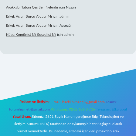
Ayakkabı Taban Çeşitleri Nelerdir
için
Nazan
Erkek Aslan Burcu Aldatır Mı
için
admin
Erkek Aslan Burcu Aldatır Mı
için
Ayşegül
Küba Komünist Mi Sosyalist Mi
için
admin
ttps://www.betexper.xyz/
elexbetgiris.org
Reklam ve İletişim:
E-mail:
backlinkpaneli@gmail.com
Teams:
forumhizmeti@gmail.com
Whatsapp: 0262 606 0 726
Telegram: @karabul
Yasal Uyarı:
Sitemiz, 5651 Sayılı Kanun gereğince Bilgi Teknolojileri ve
İletişim Kurumu (BTK) tarafından onaylanmış bir Yer Sağlayıcı olarak
hizmet vermektedir. Bu nedenle, sitedeki içerikleri proaktif olarak