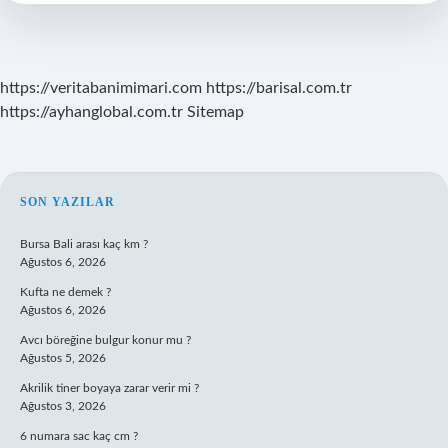
Hcg
Kaç
Olmalı
https://veritabanimimari.com
https://barisal.com.tr
https://ayhanglobal.com.tr
Sitemap
SIDEBAR
SON YAZILAR
Bursa Bali arası kaç km ?
Ağustos 6, 2026
Kufta ne demek ?
Ağustos 6, 2026
Avcı böreğine bulgur konur mu ?
Ağustos 5, 2026
Akrilik tiner boyaya zarar verir mi ?
Ağustos 3, 2026
6 numara sac kaç cm ?