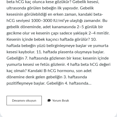
beta hCG kaç olunca kese gözükür? Gebelik kesesi,
ultrasonda görülen bebeğin ilk yapısıdır. Gebelik
kesesinin görülebildiği en erken zaman, kandaki beta-
hCG seviyesi 1000–3000 IU/ml’ye ulaştığı zamandır. Bu
gebelik döneminde, adet kanamasında 2–5 günlük bir
gecikme olur ve kesenin çapı sadece yaklaşık 2–4 mm’dir.
Kesenin içinde bebek kaçıncı haftada görülür? 10.
haftada bebeğin yüzü belirginleşmeye başlar ve yumurta
kesesi kaybolur. 11. haftada plasenta oluşmaya başlar.
Gebeliğin 7. haftasında gözlenen bir kese; kesenin içinde
yumurta kesesi ve fetüs gözlenir. 4 hafta beta hCG değeri
kaç olmalı? Kandaki B-hCG hormonu, son adet
dönemine denk gelen gebeliğin 3. haftasında
pozitifleşmeye başlar. Gebeliğin 4. haftasında…
Keseyi
Devamını okuyun
Yorum Bırak
Görmek
Için
Beta