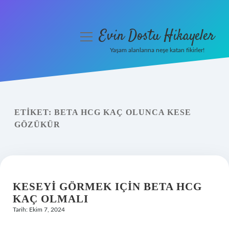
Evin Dostu Hikayeler
menüyü
aç
Yaşam alanlarına neşe katan fikirler!
Anasayfa
Gizlilik Politikası
ETIKET:
BETA HCG KAÇ OLUNCA KESE
Yasal Uyarı
GÖZÜKÜR
Hakkımızda
KESEYI GÖRMEK IÇIN BETA HCG
KAÇ OLMALI
Tarih: Ekim 7, 2024