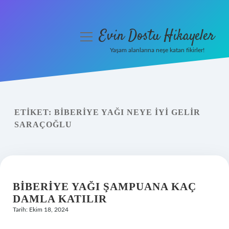
Evin Dostu Hikayeler
menüyü
aç
Yaşam alanlarına neşe katan fikirler!
Anasayfa
Gizlilik Politikası
ETIKET:
BIBERIYE YAĞI NEYE IYI GELIR
Yasal Uyarı
SARAÇOĞLU
Hakkımızda
BIBERIYE YAĞI ŞAMPUANA KAÇ
DAMLA KATILIR
Tarih: Ekim 18, 2024