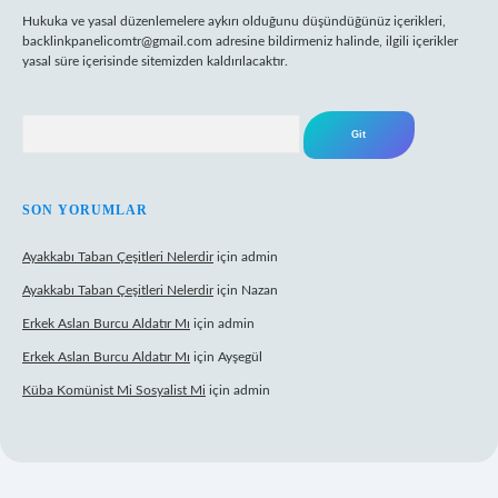
Hukuka ve yasal düzenlemelere aykırı olduğunu düşündüğünüz içerikleri,
backlinkpanelicomtr@gmail.com
adresine bildirmeniz halinde, ilgili içerikler
yasal süre içerisinde sitemizden kaldırılacaktır.
Arama
SON YORUMLAR
Ayakkabı Taban Çeşitleri Nelerdir
için
admin
Ayakkabı Taban Çeşitleri Nelerdir
için
Nazan
Erkek Aslan Burcu Aldatır Mı
için
admin
Erkek Aslan Burcu Aldatır Mı
için
Ayşegül
Küba Komünist Mi Sosyalist Mi
için
admin