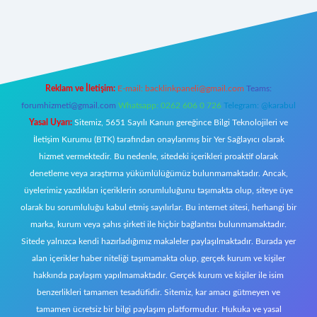
https://www.betexper.xyz/
elexbetgiris.org
Reklam ve İletişim:
E-mail:
backlinkpaneli@gmail.com
Teams:
forumhizmeti@gmail.com
Whatsapp: 0262 606 0 726
Telegram: @karabul
Yasal Uyarı:
Sitemiz, 5651 Sayılı Kanun gereğince Bilgi Teknolojileri ve
İletişim Kurumu (BTK) tarafından onaylanmış bir Yer Sağlayıcı olarak
hizmet vermektedir. Bu nedenle, sitedeki içerikleri proaktif olarak
denetleme veya araştırma yükümlülüğümüz bulunmamaktadır. Ancak,
üyelerimiz yazdıkları içeriklerin sorumluluğunu taşımakta olup, siteye üye
olarak bu sorumluluğu kabul etmiş sayılırlar. Bu internet sitesi, herhangi bir
marka, kurum veya şahıs şirketi ile hiçbir bağlantısı bulunmamaktadır.
Sitede yalnızca kendi hazırladığımız makaleler paylaşılmaktadır. Burada yer
alan içerikler haber niteliği taşımamakta olup, gerçek kurum ve kişiler
hakkında paylaşım yapılmamaktadır. Gerçek kurum ve kişiler ile isim
benzerlikleri tamamen tesadüfidir. Sitemiz, kar amacı gütmeyen ve
tamamen ücretsiz bir bilgi paylaşım platformudur. Hukuka ve yasal