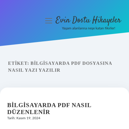
Evin Dostu Hikayeler
menüyü
aç
Yaşam alanlarına neşe katan fikirler!
Anasayfa
Gizlilik Politikası
ETIKET:
BILGISAYARDA PDF DOSYASINA
Yasal Uyarı
NASIL YAZI YAZILIR
Hakkımızda
BILGISAYARDA PDF NASIL
DÜZENLENIR
Tarih: Kasım 19, 2024