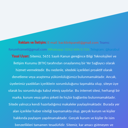
https://www.betexper.xyz/
elexbetgiris.org
Reklam ve İletişim:
E-mail:
backlinkpaneli@gmail.com
Teams:
forumhizmeti@gmail.com
Whatsapp: 0262 606 0 726
Telegram: @karabul
Yasal Uyarı:
Sitemiz, 5651 Sayılı Kanun gereğince Bilgi Teknolojileri ve
İletişim Kurumu (BTK) tarafından onaylanmış bir Yer Sağlayıcı olarak
hizmet vermektedir. Bu nedenle, sitedeki içerikleri proaktif olarak
denetleme veya araştırma yükümlülüğümüz bulunmamaktadır. Ancak,
üyelerimiz yazdıkları içeriklerin sorumluluğunu taşımakta olup, siteye üye
olarak bu sorumluluğu kabul etmiş sayılırlar. Bu internet sitesi, herhangi bir
marka, kurum veya şahıs şirketi ile hiçbir bağlantısı bulunmamaktadır.
Sitede yalnızca kendi hazırladığımız makaleler paylaşılmaktadır. Burada yer
alan içerikler haber niteliği taşımamakta olup, gerçek kurum ve kişiler
hakkında paylaşım yapılmamaktadır. Gerçek kurum ve kişiler ile isim
benzerlikleri tamamen tesadüfidir. Sitemiz, kar amacı gütmeyen ve