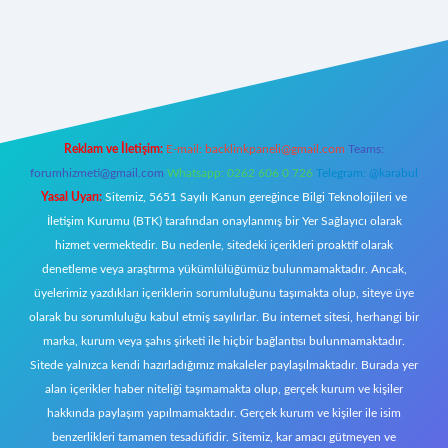
https://www.betexper.xyz/
elexbetgiris.org
Reklam ve İletişim:
E-mail:
backlinkpaneli@gmail.com
Teams:
forumhizmeti@gmail.com
Whatsapp: 0262 606 0 726
Telegram: @karabul
Yasal Uyarı:
Sitemiz, 5651 Sayılı Kanun gereğince Bilgi Teknolojileri ve
İletişim Kurumu (BTK) tarafından onaylanmış bir Yer Sağlayıcı olarak
hizmet vermektedir. Bu nedenle, sitedeki içerikleri proaktif olarak
denetleme veya araştırma yükümlülüğümüz bulunmamaktadır. Ancak,
üyelerimiz yazdıkları içeriklerin sorumluluğunu taşımakta olup, siteye üye
olarak bu sorumluluğu kabul etmiş sayılırlar. Bu internet sitesi, herhangi bir
marka, kurum veya şahıs şirketi ile hiçbir bağlantısı bulunmamaktadır.
Sitede yalnızca kendi hazırladığımız makaleler paylaşılmaktadır. Burada yer
alan içerikler haber niteliği taşımamakta olup, gerçek kurum ve kişiler
hakkında paylaşım yapılmamaktadır. Gerçek kurum ve kişiler ile isim
benzerlikleri tamamen tesadüfidir. Sitemiz, kar amacı gütmeyen ve