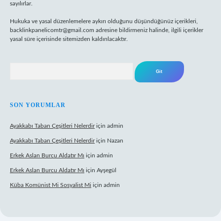
sayılırlar.
Hukuka ve yasal düzenlemelere aykırı olduğunu düşündüğünüz içerikleri,
backlinkpanelicomtr@gmail.com
adresine bildirmeniz halinde, ilgili içerikler
yasal süre içerisinde sitemizden kaldırılacaktır.
Arama
SON YORUMLAR
Ayakkabı Taban Çeşitleri Nelerdir
için
admin
Ayakkabı Taban Çeşitleri Nelerdir
için
Nazan
Erkek Aslan Burcu Aldatır Mı
için
admin
Erkek Aslan Burcu Aldatır Mı
için
Ayşegül
Küba Komünist Mi Sosyalist Mi
için
admin