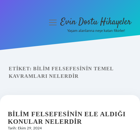
Evin Dostu Hikayeler
menüyü
aç
Yaşam alanlarına neşe katan fikirler!
Anasayfa
Gizlilik Politikası
ETIKET:
BILIM FELSEFESININ TEMEL
Yasal Uyarı
KAVRAMLARI NELERDIR
Hakkımızda
BILIM FELSEFESININ ELE ALDIĞI
KONULAR NELERDIR
Tarih: Ekim 29, 2024