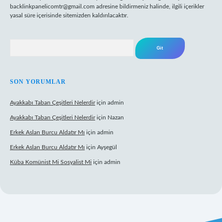
backlinkpanelicomtr@gmail.com
adresine bildirmeniz halinde, ilgili içerikler
yasal süre içerisinde sitemizden kaldırılacaktır.
Arama
SON YORUMLAR
Ayakkabı Taban Çeşitleri Nelerdir
için
admin
Ayakkabı Taban Çeşitleri Nelerdir
için
Nazan
Erkek Aslan Burcu Aldatır Mı
için
admin
Erkek Aslan Burcu Aldatır Mı
için
Ayşegül
Küba Komünist Mi Sosyalist Mi
için
admin