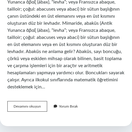
Yunanca ἄβαξ (ábax), “levha”; veya Fransızca abaque,
tailloir; çoğul: abacuses veya abaci) bir sütun başlığının
çanın üstündeki en üst elemanını veya en üst kısmını
oluşturan düz bir levhadır. Mimaride, abaküs (Antik
Yunanca ἄβαξ (ábax), “levha”; veya Fransızca abaque,
tailloir; çoğul: abacuses veya abaci) bir sütun başlığının
en üst elemanını veya en üst kısmını oluşturan düz bir
levhadır. Abaküs ne anlama gelir? Abaküs, sayı boncuğu,
çörkü veya eskiden mihsap olarak bilinen, basit toplama
ve çarpma işlemleri için bir araçtır ve aritmetik
hesaplamaları yapmaya yardımcı olur. Boncukları sayarak
çalışır. Ayrıca ilkokul sınıflarında matematik öğretimini
desteklemek için…
Abaküs
Devamını okuyun
Yorum Bırak
Nedir
Mimari