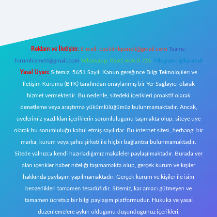
iş
https://www.betexper.xyz/
elexbetgiris.org
Reklam ve İletişim:
E-mail:
backlinkpaneli@gmail.com
Teams:
forumhizmeti@gmail.com
Whatsapp: 0262 606 0 726
Telegram: @karabul
Yasal Uyarı:
Sitemiz, 5651 Sayılı Kanun gereğince Bilgi Teknolojileri ve
İletişim Kurumu (BTK) tarafından onaylanmış bir Yer Sağlayıcı olarak
hizmet vermektedir. Bu nedenle, sitedeki içerikleri proaktif olarak
denetleme veya araştırma yükümlülüğümüz bulunmamaktadır. Ancak,
üyelerimiz yazdıkları içeriklerin sorumluluğunu taşımakta olup, siteye üye
olarak bu sorumluluğu kabul etmiş sayılırlar. Bu internet sitesi, herhangi bir
marka, kurum veya şahıs şirketi ile hiçbir bağlantısı bulunmamaktadır.
Sitede yalnızca kendi hazırladığımız makaleler paylaşılmaktadır. Burada yer
alan içerikler haber niteliği taşımamakta olup, gerçek kurum ve kişiler
hakkında paylaşım yapılmamaktadır. Gerçek kurum ve kişiler ile isim
benzerlikleri tamamen tesadüfidir. Sitemiz, kar amacı gütmeyen ve
tamamen ücretsiz bir bilgi paylaşım platformudur. Hukuka ve yasal
düzenlemelere aykırı olduğunu düşündüğünüz içerikleri,