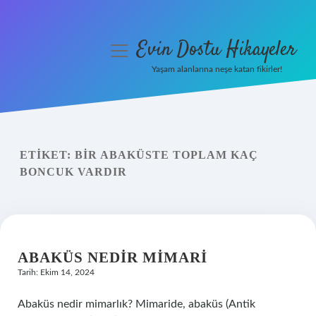
Evin Dostu Hikayeler
menüyü
aç
Yaşam alanlarına neşe katan fikirler!
Anasayfa
Gizlilik Politikası
ETIKET:
BIR ABAKÜSTE TOPLAM KAÇ
Yasal Uyarı
BONCUK VARDIR
Hakkımızda
ABAKÜS NEDIR MIMARI
Tarih: Ekim 14, 2024
Abaküs nedir mimarlık? Mimaride, abaküs (Antik