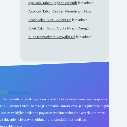
Ayakkabı Taban Çeşitleri Nelerdir
için
admin
Ayakkabı Taban Çeşitleri Nelerdir
için
Nazan
Erkek Aslan Burcu Aldatır Mı
için
admin
Erkek Aslan Burcu Aldatır Mı
için
Ayşegül
Küba Komünist Mi Sosyalist Mi
için
admin
0 726
Telegram: @karabul
 Bu nedenle, sitedeki içerikleri proaktif olarak denetleme veya araştırma
Bu internet sitesi, herhangi bir marka, kurum veya şahıs şirketi ile hiçbir
çek kurum ve kişiler hakkında paylaşım yapılmamaktadır. Gerçek kurum ve
asal düzenlemelere aykırı olduğunu düşündüğünüz içerikleri,
den kaldırılacaktır.