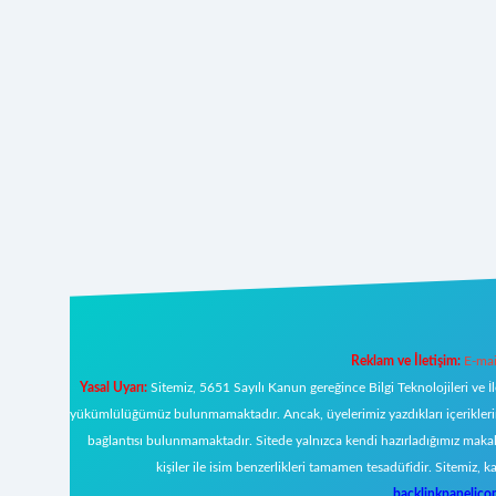
Reklam ve İletişim:
E-mai
Yasal Uyarı:
Sitemiz, 5651 Sayılı Kanun gereğince Bilgi Teknolojileri ve İ
yükümlülüğümüz bulunmamaktadır. Ancak, üyelerimiz yazdıkları içeriklerin s
bağlantısı bulunmamaktadır. Sitede yalnızca kendi hazırladığımız makal
kişiler ile isim benzerlikleri tamamen tesadüfidir. Sitemi
backlinkpanelic