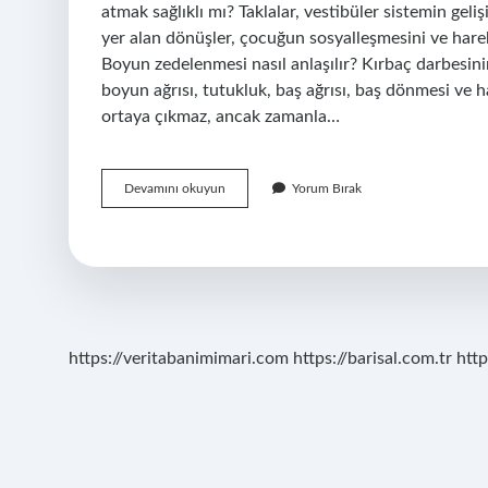
atmak sağlıklı mı? Taklalar, vestibüler sistemin gel
yer alan dönüşler, çocuğun sosyalleşmesini ve har
Boyun zedelenmesi nasıl anlaşılır? Kırbaç darbesinin 
boyun ağrısı, tutukluk, baş ağrısı, baş dönmesi ve h
ortaya çıkmaz, ancak zamanla…
Takla
Devamını okuyun
Yorum Bırak
Atarken
Boyun
Kırılır
Mı
https://veritabanimimari.com
https://barisal.com.tr
http