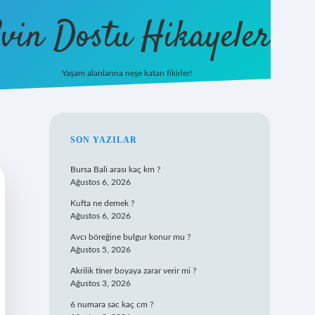
vin Dostu Hikayeler
Yaşam alanlarına neşe katan fikirler!
hiltonbet güncel giriş
https://w
SIDEBAR
SON YAZILAR
Bursa Bali arası kaç km ?
Ağustos 6, 2026
Kufta ne demek ?
Ağustos 6, 2026
Avcı böreğine bulgur konur mu ?
Ağustos 5, 2026
Akrilik tiner boyaya zarar verir mi ?
Ağustos 3, 2026
6 numara sac kaç cm ?