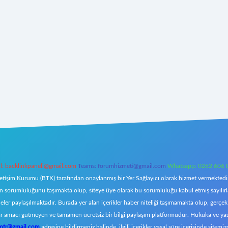
l:
backlinkpaneli@gmail.com
Teams:
forumhizmeti@gmail.com
Whatsapp: 0262 606 
letişim Kurumu (BTK) tarafından onaylanmış bir Yer Sağlayıcı olarak hizmet vermektedir.
orumluluğunu taşımakta olup, siteye üye olarak bu sorumluluğu kabul etmiş sayılırlar. 
eler paylaşılmaktadır. Burada yer alan içerikler haber niteliği taşımamakta olup, ger
z, kar amacı gütmeyen ve tamamen ücretsiz bir bilgi paylaşım platformudur. Hukuka ve y
omtr@gmail.com
adresine bildirmeniz halinde, ilgili içerikler yasal süre içerisinde sitemiz