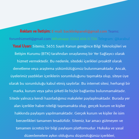
https://www.betexper.xyz/
elexbetgiris.org
Reklam ve İletişim:
E-mail:
backlinkpaneli@gmail.com
Teams:
forumhizmeti@gmail.com
Whatsapp: 0262 606 0 726
Telegram: @karabul
Yasal Uyarı:
Sitemiz, 5651 Sayılı Kanun gereğince Bilgi Teknolojileri ve
İletişim Kurumu (BTK) tarafından onaylanmış bir Yer Sağlayıcı olarak
hizmet vermektedir. Bu nedenle, sitedeki içerikleri proaktif olarak
denetleme veya araştırma yükümlülüğümüz bulunmamaktadır. Ancak,
üyelerimiz yazdıkları içeriklerin sorumluluğunu taşımakta olup, siteye üye
olarak bu sorumluluğu kabul etmiş sayılırlar. Bu internet sitesi, herhangi bir
marka, kurum veya şahıs şirketi ile hiçbir bağlantısı bulunmamaktadır.
Sitede yalnızca kendi hazırladığımız makaleler paylaşılmaktadır. Burada yer
alan içerikler haber niteliği taşımamakta olup, gerçek kurum ve kişiler
hakkında paylaşım yapılmamaktadır. Gerçek kurum ve kişiler ile isim
benzerlikleri tamamen tesadüfidir. Sitemiz, kar amacı gütmeyen ve
tamamen ücretsiz bir bilgi paylaşım platformudur. Hukuka ve yasal
düzenlemelere aykırı olduğunu düşündüğünüz içerikleri,