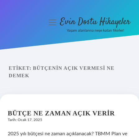
Evin Dostu Hikayeler
menüyü
aç
Yaşam alanlarına neşe katan fikirler!
Anasayfa
Gizlilik Politikası
ETIKET:
BÜTÇENIN AÇIK VERMESI NE
Yasal Uyarı
DEMEK
Hakkımızda
BÜTÇE NE ZAMAN AÇIK VERIR
Tarih: Ocak 17, 2025
2025 yılı bütçesi ne zaman açıklanacak? TBMM Plan ve