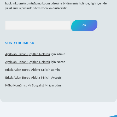
backlinkpanelicomtr@gmail.com
adresine bildirmeniz halinde, ilgili içerikler
yasal süre içerisinde sitemizden kaldırılacaktır.
Arama
SON YORUMLAR
Ayakkabı Taban Çeşitleri Nelerdir
için
admin
Ayakkabı Taban Çeşitleri Nelerdir
için
Nazan
Erkek Aslan Burcu Aldatır Mı
için
admin
Erkek Aslan Burcu Aldatır Mı
için
Ayşegül
Küba Komünist Mi Sosyalist Mi
için
admin