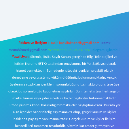
ş
https://www.betexper.xyz/
elexbetgiris.org
Reklam ve İletişim:
E-mail:
backlinkpaneli@gmail.com
Teams:
forumhizmeti@gmail.com
Whatsapp: 0262 606 0 726
Telegram: @karabul
Yasal Uyarı:
Sitemiz, 5651 Sayılı Kanun gereğince Bilgi Teknolojileri ve
İletişim Kurumu (BTK) tarafından onaylanmış bir Yer Sağlayıcı olarak
hizmet vermektedir. Bu nedenle, sitedeki içerikleri proaktif olarak
denetleme veya araştırma yükümlülüğümüz bulunmamaktadır. Ancak,
üyelerimiz yazdıkları içeriklerin sorumluluğunu taşımakta olup, siteye üye
olarak bu sorumluluğu kabul etmiş sayılırlar. Bu internet sitesi, herhangi bir
marka, kurum veya şahıs şirketi ile hiçbir bağlantısı bulunmamaktadır.
Sitede yalnızca kendi hazırladığımız makaleler paylaşılmaktadır. Burada yer
alan içerikler haber niteliği taşımamakta olup, gerçek kurum ve kişiler
hakkında paylaşım yapılmamaktadır. Gerçek kurum ve kişiler ile isim
benzerlikleri tamamen tesadüfidir. Sitemiz, kar amacı gütmeyen ve