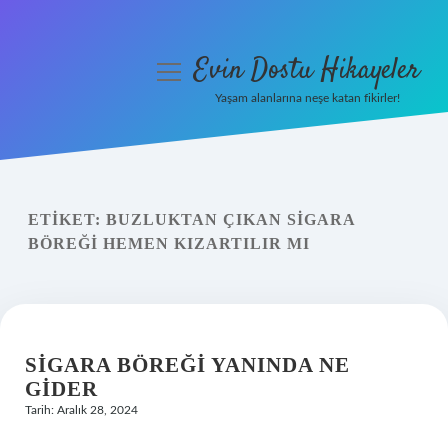
Evin Dostu Hikayeler
menüyü
aç
Yaşam alanlarına neşe katan fikirler!
Anasayfa
Gizlilik Politikası
ETIKET:
BUZLUKTAN ÇIKAN SIGARA
Yasal Uyarı
BÖREĞI HEMEN KIZARTILIR MI
Hakkımızda
SIGARA BÖREĞI YANINDA NE
GIDER
Tarih: Aralık 28, 2024