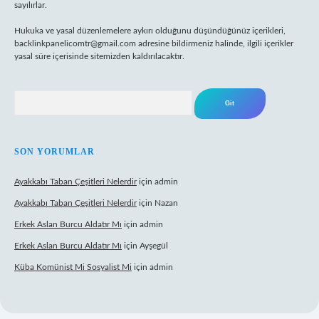
sayılırlar.
Hukuka ve yasal düzenlemelere aykırı olduğunu düşündüğünüz içerikleri,
backlinkpanelicomtr@gmail.com
adresine bildirmeniz halinde, ilgili içerikler
yasal süre içerisinde sitemizden kaldırılacaktır.
Arama
SON YORUMLAR
Ayakkabı Taban Çeşitleri Nelerdir
için
admin
Ayakkabı Taban Çeşitleri Nelerdir
için
Nazan
Erkek Aslan Burcu Aldatır Mı
için
admin
Erkek Aslan Burcu Aldatır Mı
için
Ayşegül
Küba Komünist Mi Sosyalist Mi
için
admin