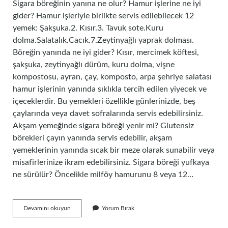
Sigara böreğinin yanına ne olur? Hamur işlerine ne iyi
gider? Hamur işleriyle birlikte servis edilebilecek 12
yemek: Şakşuka.2. Kısır.3. Tavuk sote.Kuru
dolma.Salatalık.Cacık.7.Zeytinyağlı yaprak dolması.
Böreğin yanında ne iyi gider? Kısır, mercimek köftesi,
şakşuka, zeytinyağlı dürüm, kuru dolma, vişne
kompostosu, ayran, çay, komposto, arpa şehriye salatası
hamur işlerinin yanında sıklıkla tercih edilen yiyecek ve
içeceklerdir. Bu yemekleri özellikle günlerinizde, beş
çaylarında veya davet sofralarında servis edebilirsiniz.
Akşam yemeğinde sigara böreği yenir mi? Glutensiz
börekleri çayın yanında servis edebilir, akşam
yemeklerinin yanında sıcak bir meze olarak sunabilir veya
misafirlerinize ikram edebilirsiniz. Sigara böreği yufkaya
ne sürülür? Öncelikle milföy hamurunu 8 veya 12…
Sigara
Devamını okuyun
Yorum Bırak
Böreği
Yanında