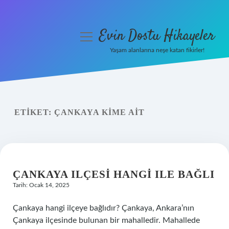
Evin Dostu Hikayeler
menüyü
aç
Yaşam alanlarına neşe katan fikirler!
Anasayfa
Gizlilik Politikası
ETIKET:
ÇANKAYA KIME AIT
Yasal Uyarı
Hakkımızda
ÇANKAYA ILÇESI HANGI ILE BAĞLI
Tarih: Ocak 14, 2025
Çankaya hangi ilçeye bağlıdır? Çankaya, Ankara’nın
Çankaya ilçesinde bulunan bir mahalledir. Mahallede