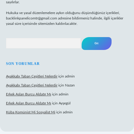
sayılırlar.
Hukuka ve yasal düzenlemelere aykırı olduğunu düşündüğünüz içerikleri,
backlinkpanelicomtr@gmail.com
adresine bildirmeniz halinde, ilgili içerikler
yasal süre içerisinde sitemizden kaldırılacaktır.
Arama
SON YORUMLAR
Ayakkabı Taban Çeşitleri Nelerdir
için
admin
Ayakkabı Taban Çeşitleri Nelerdir
için
Nazan
Erkek Aslan Burcu Aldatır Mı
için
admin
Erkek Aslan Burcu Aldatır Mı
için
Ayşegül
Küba Komünist Mi Sosyalist Mi
için
admin