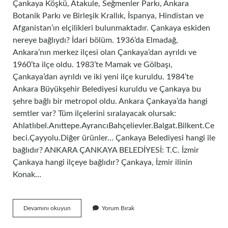
Çankaya Köşkü, Atakule, Seğmenler Parkı, Ankara
Botanik Parkı ve Birleşik Krallık, İspanya, Hindistan ve
Afganistan’ın elçilikleri bulunmaktadır. Çankaya eskiden
nereye bağlıydı? İdari bölüm. 1936’da Elmadağ,
Ankara’nın merkez ilçesi olan Çankaya’dan ayrıldı ve
1960’ta ilçe oldu. 1983’te Mamak ve Gölbaşı,
Çankaya’dan ayrıldı ve iki yeni ilçe kuruldu. 1984’te
Ankara Büyükşehir Belediyesi kuruldu ve Çankaya bu
şehre bağlı bir metropol oldu. Ankara Çankaya’da hangi
semtler var? Tüm ilçelerini sıralayacak olursak:
Ahlatlıbel.Anıttepe.AyrancıBahçelievler.Balgat.Bilkent.Ce
beci.Çayyolu.Diğer ürünler… Çankaya Belediyesi hangi ile
bağlıdır? ANKARA ÇANKAYA BELEDİYESİ: T.C. İzmir
Çankaya hangi ilçeye bağlıdır? Çankaya, İzmir ilinin
Konak…
Çankaya
Devamını okuyun
Yorum Bırak
Ilçesi
Hangi