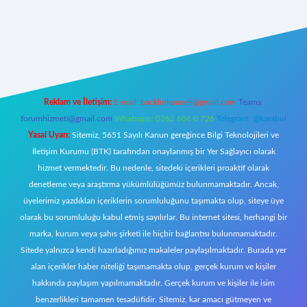
https://www.betexper.xyz/
elexbetgiris.org
Reklam ve İletişim:
E-mail:
backlinkpaneli@gmail.com
Teams:
forumhizmeti@gmail.com
Whatsapp: 0262 606 0 726
Telegram: @karabul
Yasal Uyarı:
Sitemiz, 5651 Sayılı Kanun gereğince Bilgi Teknolojileri ve
İletişim Kurumu (BTK) tarafından onaylanmış bir Yer Sağlayıcı olarak
hizmet vermektedir. Bu nedenle, sitedeki içerikleri proaktif olarak
denetleme veya araştırma yükümlülüğümüz bulunmamaktadır. Ancak,
üyelerimiz yazdıkları içeriklerin sorumluluğunu taşımakta olup, siteye üye
olarak bu sorumluluğu kabul etmiş sayılırlar. Bu internet sitesi, herhangi bir
marka, kurum veya şahıs şirketi ile hiçbir bağlantısı bulunmamaktadır.
Sitede yalnızca kendi hazırladığımız makaleler paylaşılmaktadır. Burada yer
alan içerikler haber niteliği taşımamakta olup, gerçek kurum ve kişiler
hakkında paylaşım yapılmamaktadır. Gerçek kurum ve kişiler ile isim
benzerlikleri tamamen tesadüfidir. Sitemiz, kar amacı gütmeyen ve