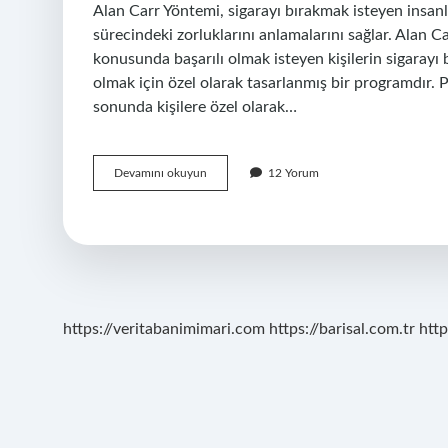
Alan Carr Yöntemi, sigarayı bırakmak isteyen insanl
sürecindeki zorluklarını anlamalarını sağlar. Alan C
konusunda başarılı olmak isteyen kişilerin sigarayı
olmak için özel olarak tasarlanmış bir programdır. P
sonunda kişilere özel olarak…
Alan
Devamını okuyun
12 Yorum
Carr
yöntemi
nedir
https://veritabanimimari.com
https://barisal.com.tr
http