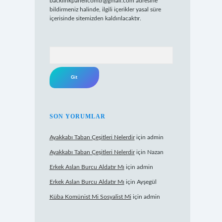
backlinkpanelicomtr@gmail.com
adresine
bildirmeniz halinde, ilgili içerikler yasal süre
içerisinde sitemizden kaldırılacaktır.
Arama
SON YORUMLAR
Ayakkabı Taban Çeşitleri Nelerdir
için
admin
Ayakkabı Taban Çeşitleri Nelerdir
için
Nazan
Erkek Aslan Burcu Aldatır Mı
için
admin
Erkek Aslan Burcu Aldatır Mı
için
Ayşegül
Küba Komünist Mi Sosyalist Mi
için
admin