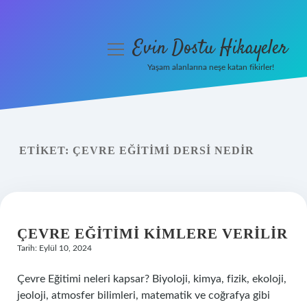
Evin Dostu Hikayeler
menüyü
aç
Yaşam alanlarına neşe katan fikirler!
Anasayfa
Gizlilik Politikası
ETIKET:
ÇEVRE EĞITIMI DERSI NEDIR
Yasal Uyarı
Hakkımızda
ÇEVRE EĞITIMI KIMLERE VERILIR
Tarih: Eylül 10, 2024
Çevre Eğitimi neleri kapsar? Biyoloji, kimya, fizik, ekoloji,
jeoloji, atmosfer bilimleri, matematik ve coğrafya gibi