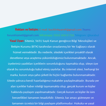
https://www.betexper.xyz/
elexbetgiris.org
Reklam ve İletişim:
E-mail:
backlinkpaneli@gmail.com
Teams:
forumhizmeti@gmail.com
Whatsapp: 0262 606 0 726
Telegram: @karabul
Yasal Uyarı:
Sitemiz, 5651 Sayılı Kanun gereğince Bilgi Teknolojileri ve
İletişim Kurumu (BTK) tarafından onaylanmış bir Yer Sağlayıcı olarak
hizmet vermektedir. Bu nedenle, sitedeki içerikleri proaktif olarak
denetleme veya araştırma yükümlülüğümüz bulunmamaktadır. Ancak,
üyelerimiz yazdıkları içeriklerin sorumluluğunu taşımakta olup, siteye üye
olarak bu sorumluluğu kabul etmiş sayılırlar. Bu internet sitesi, herhangi bir
marka, kurum veya şahıs şirketi ile hiçbir bağlantısı bulunmamaktadır.
Sitede yalnızca kendi hazırladığımız makaleler paylaşılmaktadır. Burada yer
alan içerikler haber niteliği taşımamakta olup, gerçek kurum ve kişiler
hakkında paylaşım yapılmamaktadır. Gerçek kurum ve kişiler ile isim
benzerlikleri tamamen tesadüfidir. Sitemiz, kar amacı gütmeyen ve
tamamen ücretsiz bir bilgi paylaşım platformudur. Hukuka ve yasal