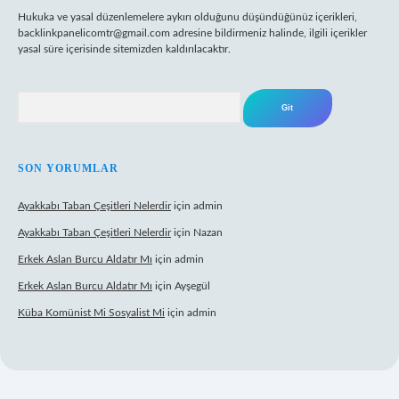
Hukuka ve yasal düzenlemelere aykırı olduğunu düşündüğünüz içerikleri,
backlinkpanelicomtr@gmail.com
adresine bildirmeniz halinde, ilgili içerikler
yasal süre içerisinde sitemizden kaldırılacaktır.
Arama
SON YORUMLAR
Ayakkabı Taban Çeşitleri Nelerdir
için
admin
Ayakkabı Taban Çeşitleri Nelerdir
için
Nazan
Erkek Aslan Burcu Aldatır Mı
için
admin
Erkek Aslan Burcu Aldatır Mı
için
Ayşegül
Küba Komünist Mi Sosyalist Mi
için
admin