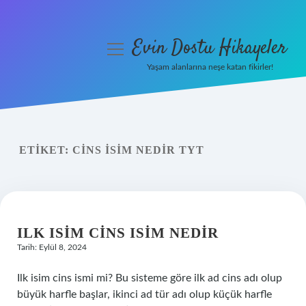
Evin Dostu Hikayeler
menüyü
aç
Yaşam alanlarına neşe katan fikirler!
Anasayfa
Gizlilik Politikası
ETIKET:
CINS ISIM NEDIR TYT
Yasal Uyarı
Hakkımızda
ILK ISIM CINS ISIM NEDIR
Tarih: Eylül 8, 2024
Ilk isim cins ismi mi? Bu sisteme göre ilk ad cins adı olup
büyük harfle başlar, ikinci ad tür adı olup küçük harfle