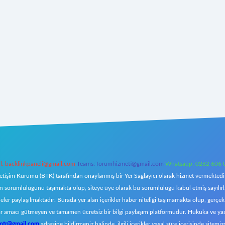
l:
backlinkpaneli@gmail.com
Teams:
forumhizmeti@gmail.com
Whatsapp: 0262 606 
letişim Kurumu (BTK) tarafından onaylanmış bir Yer Sağlayıcı olarak hizmet vermektedir.
orumluluğunu taşımakta olup, siteye üye olarak bu sorumluluğu kabul etmiş sayılırlar. 
eler paylaşılmaktadır. Burada yer alan içerikler haber niteliği taşımamakta olup, ger
z, kar amacı gütmeyen ve tamamen ücretsiz bir bilgi paylaşım platformudur. Hukuka ve y
omtr@gmail.com
adresine bildirmeniz halinde, ilgili içerikler yasal süre içerisinde sitemiz