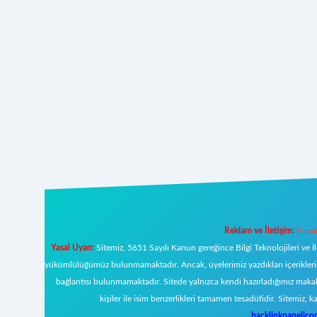
Reklam ve İletişim:
E-mai
Yasal Uyarı:
Sitemiz, 5651 Sayılı Kanun gereğince Bilgi Teknolojileri ve İ
yükümlülüğümüz bulunmamaktadır. Ancak, üyelerimiz yazdıkları içeriklerin s
bağlantısı bulunmamaktadır. Sitede yalnızca kendi hazırladığımız makal
kişiler ile isim benzerlikleri tamamen tesadüfidir. Sitemi
backlinkpanelic