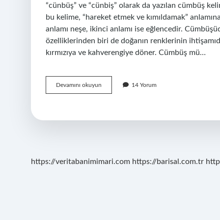
“cünbüş” ve “cünbiş” olarak da yazılan cümbüş kelime
bu kelime, “hareket etmek ve kımıldamak” anlamına 
anlamı neşe, ikinci anlamı ise eğlencedir. Cümbüş
özelliklerinden biri de doğanın renklerinin ihtişamıd
kırmızıya ve kahverengiye döner. Cümbüş mü…
Cümbüş
Devamını okuyun
14 Yorum
Ne
De
https://veritabanimimari.com
https://barisal.com.tr
http