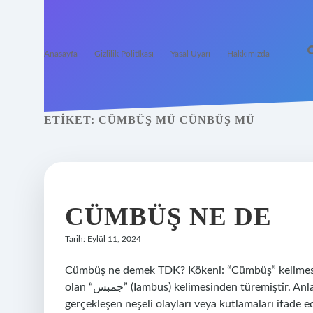
Anasayfa
Gizlilik Politikası
Yasal Uyarı
Hakkımızda
ETIKET:
CÜMBÜŞ MÜ CÜNBÜŞ MÜ
CÜMBÜŞ NE DE
Tarih: Eylül 11, 2024
Cümbüş ne demek TDK? Kökeni: “Cümbüş” kelimesi A
olan “جمبس” (Iambus) kelimesinden türemiştir. Anlamı: “Cümbüş” kelimesi coşkulu ve eğlenceli bir atmosferde
gerçekleşen neşeli olayları veya kutlamaları ifade