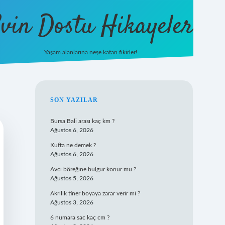
vin Dostu Hikayeler
Yaşam alanlarına neşe katan fikirler!
hiltonbet güncel giriş
https://w
SIDEBAR
SON YAZILAR
Bursa Bali arası kaç km ?
Ağustos 6, 2026
Kufta ne demek ?
Ağustos 6, 2026
Avcı böreğine bulgur konur mu ?
Ağustos 5, 2026
Akrilik tiner boyaya zarar verir mi ?
Ağustos 3, 2026
6 numara sac kaç cm ?