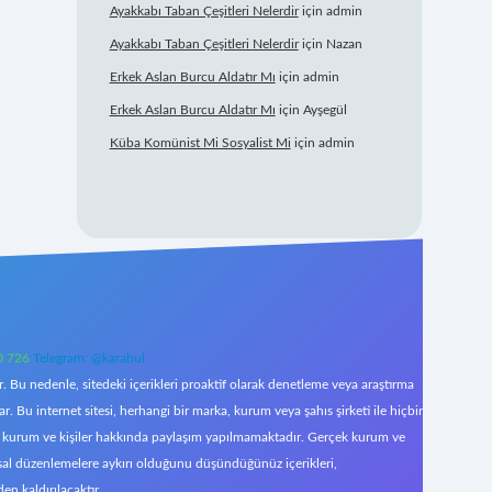
Ayakkabı Taban Çeşitleri Nelerdir
için
admin
Ayakkabı Taban Çeşitleri Nelerdir
için
Nazan
Erkek Aslan Burcu Aldatır Mı
için
admin
Erkek Aslan Burcu Aldatır Mı
için
Ayşegül
Küba Komünist Mi Sosyalist Mi
için
admin
0 726
Telegram: @karabul
 Bu nedenle, sitedeki içerikleri proaktif olarak denetleme veya araştırma
Bu internet sitesi, herhangi bir marka, kurum veya şahıs şirketi ile hiçbir
çek kurum ve kişiler hakkında paylaşım yapılmamaktadır. Gerçek kurum ve
asal düzenlemelere aykırı olduğunu düşündüğünüz içerikleri,
den kaldırılacaktır.