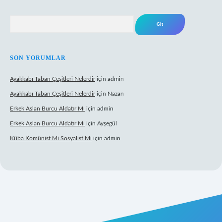
Arama
SON YORUMLAR
Ayakkabı Taban Çeşitleri Nelerdir
için
admin
Ayakkabı Taban Çeşitleri Nelerdir
için
Nazan
Erkek Aslan Burcu Aldatır Mı
için
admin
Erkek Aslan Burcu Aldatır Mı
için
Ayşegül
Küba Komünist Mi Sosyalist Mi
için
admin
https://www.betexper.xyz/
elexbetgiris.org