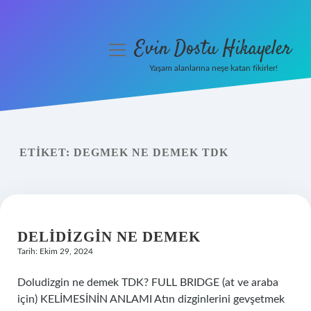
Evin Dostu Hikayeler
menüyü
aç
Yaşam alanlarına neşe katan fikirler!
Anasayfa
Gizlilik Politikası
ETIKET:
DEGMEK NE DEMEK TDK
Yasal Uyarı
Hakkımızda
DELIDIZGIN NE DEMEK
Tarih: Ekim 29, 2024
Doludizgin ne demek TDK? FULL BRIDGE (at ve araba
için) KELİMESİNİN ANLAMI Atın dizginlerini gevşetmek