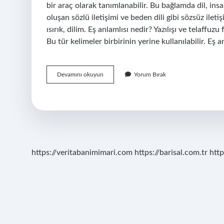
bir araç olarak tanımlanabilir. Bu bağlamda dil, insa
oluşan sözlü iletişimi ve beden dili gibi sözsüz ilet
ısırık, dilim. Eş anlamlısı nedir? Yazılışı ve telaffuz
Bu tür kelimeler birbirinin yerine kullanılabilir. Eş 
Bir
Devamını okuyun
Yorum Bırak
Dilin
Eş
Anlamlısı
Nedir
https://veritabanimimari.com
https://barisal.com.tr
http