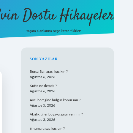
vin Dostu Hikayeler
Yaşam alanlarına neşe katan fikirler!
hiltonbet güncel giriş
https://w
SIDEBAR
SON YAZILAR
Bursa Bali arası kaç km ?
Ağustos 6, 2026
Kufta ne demek ?
Ağustos 6, 2026
Avcı böreğine bulgur konur mu ?
Ağustos 5, 2026
Akrilik tiner boyaya zarar verir mi ?
Ağustos 3, 2026
6 numara sac kaç cm ?