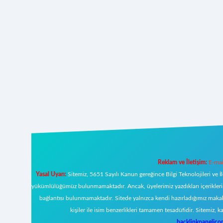
Reklam ve İletişim:
E-mai
Yasal Uyarı:
Sitemiz, 5651 Sayılı Kanun gereğince Bilgi Teknolojileri ve İ
yükümlülüğümüz bulunmamaktadır. Ancak, üyelerimiz yazdıkları içeriklerin s
bağlantısı bulunmamaktadır. Sitede yalnızca kendi hazırladığımız makal
kişiler ile isim benzerlikleri tamamen tesadüfidir. Sitemi
backlinkpanelic