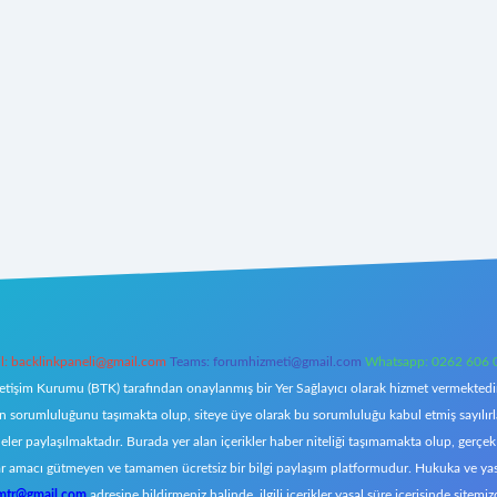
l:
backlinkpaneli@gmail.com
Teams:
forumhizmeti@gmail.com
Whatsapp: 0262 606 
letişim Kurumu (BTK) tarafından onaylanmış bir Yer Sağlayıcı olarak hizmet vermektedir.
orumluluğunu taşımakta olup, siteye üye olarak bu sorumluluğu kabul etmiş sayılırlar. 
eler paylaşılmaktadır. Burada yer alan içerikler haber niteliği taşımamakta olup, ger
z, kar amacı gütmeyen ve tamamen ücretsiz bir bilgi paylaşım platformudur. Hukuka ve y
omtr@gmail.com
adresine bildirmeniz halinde, ilgili içerikler yasal süre içerisinde sitemiz