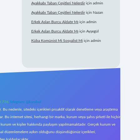
Ayakkabı Taban Çeşitleri Nelerdir
için
admin
Ayakkabı Taban Çeşitleri Nelerdir
için
Nazan
Erkek Aslan Burcu Aldatır Mı
için
admin
Erkek Aslan Burcu Aldatır Mı
için
Ayşegül
Küba Komünist Mi Sosyalist Mi
için
admin
0 726
Telegram: @karabul
 Bu nedenle, sitedeki içerikleri proaktif olarak denetleme veya araştırma
Bu internet sitesi, herhangi bir marka, kurum veya şahıs şirketi ile hiçbir
çek kurum ve kişiler hakkında paylaşım yapılmamaktadır. Gerçek kurum ve
asal düzenlemelere aykırı olduğunu düşündüğünüz içerikleri,
den kaldırılacaktır.