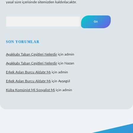
yasal süre içerisinde sitemizden kaldırılacaktır.
Arama
SON YORUMLAR
Ayakkabı Taban Çeşitleri Nelerdir
için
admin
Ayakkabı Taban Çeşitleri Nelerdir
için
Nazan
Erkek Aslan Burcu Aldatır Mı
için
admin
Erkek Aslan Burcu Aldatır Mı
için
Ayşegül
Küba Komünist Mi Sosyalist Mi
için
admin
ş
https://www.betexper.xyz/
elexbetgiris.org