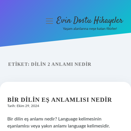
Evin Dostu Hikayeler
menüyü
aç
Yaşam alanlarına neşe katan fikirler!
Anasayfa
Gizlilik Politikası
ETIKET:
DILIN 2 ANLAMI NEDIR
Yasal Uyarı
Hakkımızda
BIR DILIN EŞ ANLAMLISI NEDIR
Tarih: Ekim 29, 2024
Bir dilin eş anlamı nedir? Language kelimesinin
eşanlamlısı veya yakın anlamı language kelimesidir.