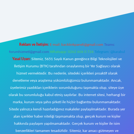
https://www.betexper.xyz/
elexbetgiris.org
Reklam ve İletişim:
E-mail:
backlinkpaneli@gmail.com
Teams:
forumhizmeti@gmail.com
Whatsapp: 0262 606 0 726
Telegram: @karabul
Yasal Uyarı:
Sitemiz, 5651 Sayılı Kanun gereğince Bilgi Teknolojileri ve
İletişim Kurumu (BTK) tarafından onaylanmış bir Yer Sağlayıcı olarak
hizmet vermektedir. Bu nedenle, sitedeki içerikleri proaktif olarak
denetleme veya araştırma yükümlülüğümüz bulunmamaktadır. Ancak,
üyelerimiz yazdıkları içeriklerin sorumluluğunu taşımakta olup, siteye üye
olarak bu sorumluluğu kabul etmiş sayılırlar. Bu internet sitesi, herhangi bir
marka, kurum veya şahıs şirketi ile hiçbir bağlantısı bulunmamaktadır.
Sitede yalnızca kendi hazırladığımız makaleler paylaşılmaktadır. Burada yer
alan içerikler haber niteliği taşımamakta olup, gerçek kurum ve kişiler
hakkında paylaşım yapılmamaktadır. Gerçek kurum ve kişiler ile isim
benzerlikleri tamamen tesadüfidir. Sitemiz, kar amacı gütmeyen ve