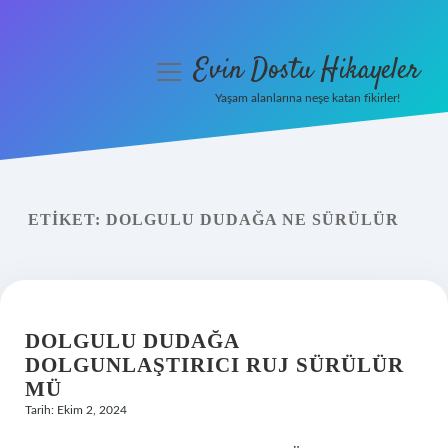
Evin Dostu Hikayeler
menüyü
aç
Yaşam alanlarına neşe katan fikirler!
Anasayfa
Gizlilik Politikası
ETIKET:
DOLGULU DUDAĞA NE SÜRÜLÜR
Yasal Uyarı
Hakkımızda
DOLGULU DUDAĞA
DOLGUNLAŞTIRICI RUJ SÜRÜLÜR
MÜ
Tarih: Ekim 2, 2024