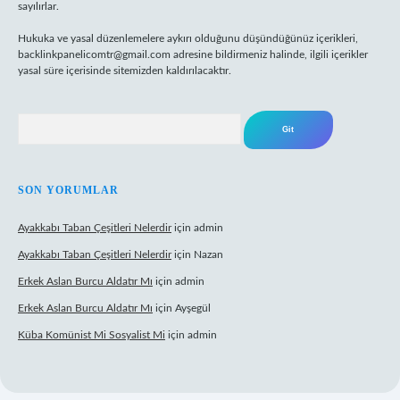
sayılırlar.
Hukuka ve yasal düzenlemelere aykırı olduğunu düşündüğünüz içerikleri,
backlinkpanelicomtr@gmail.com
adresine bildirmeniz halinde, ilgili içerikler
yasal süre içerisinde sitemizden kaldırılacaktır.
Arama
SON YORUMLAR
Ayakkabı Taban Çeşitleri Nelerdir
için
admin
Ayakkabı Taban Çeşitleri Nelerdir
için
Nazan
Erkek Aslan Burcu Aldatır Mı
için
admin
Erkek Aslan Burcu Aldatır Mı
için
Ayşegül
Küba Komünist Mi Sosyalist Mi
için
admin