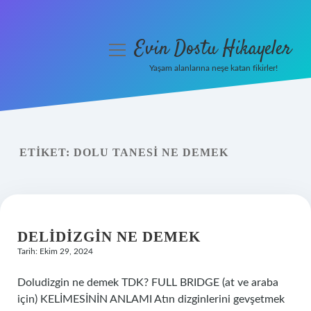
Evin Dostu Hikayeler
menüyü
aç
Yaşam alanlarına neşe katan fikirler!
Anasayfa
Gizlilik Politikası
ETIKET:
DOLU TANESI NE DEMEK
Yasal Uyarı
Hakkımızda
DELIDIZGIN NE DEMEK
Tarih: Ekim 29, 2024
Doludizgin ne demek TDK? FULL BRIDGE (at ve araba
için) KELİMESİNİN ANLAMI Atın dizginlerini gevşetmek