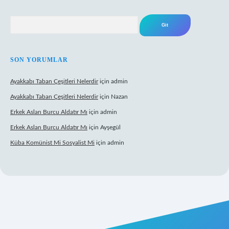
Arama
SON YORUMLAR
Ayakkabı Taban Çeşitleri Nelerdir
için
admin
Ayakkabı Taban Çeşitleri Nelerdir
için
Nazan
Erkek Aslan Burcu Aldatır Mı
için
admin
Erkek Aslan Burcu Aldatır Mı
için
Ayşegül
Küba Komünist Mi Sosyalist Mi
için
admin
https://www.betexper.xyz/
elexbetgiris.org