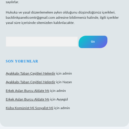
sayılırlar.
Hukuka ve yasal düzenlemelere aykırı olduğunu düşündüğünüz içerikleri,
backlinkpanelicomtr@gmail.com
adresine bildirmeniz halinde, ilgili içerikler
yasal süre içerisinde sitemizden kaldırılacaktır.
Arama
SON YORUMLAR
Ayakkabı Taban Çeşitleri Nelerdir
için
admin
Ayakkabı Taban Çeşitleri Nelerdir
için
Nazan
Erkek Aslan Burcu Aldatır Mı
için
admin
Erkek Aslan Burcu Aldatır Mı
için
Ayşegül
Küba Komünist Mi Sosyalist Mi
için
admin