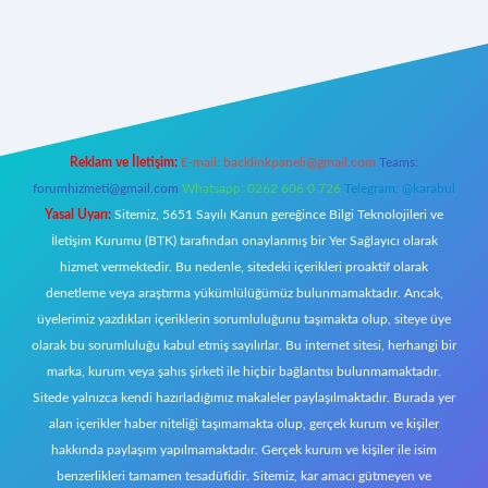
https://www.betexper.xyz/
elexbetgiris.org
Reklam ve İletişim:
E-mail:
backlinkpaneli@gmail.com
Teams:
forumhizmeti@gmail.com
Whatsapp: 0262 606 0 726
Telegram: @karabul
Yasal Uyarı:
Sitemiz, 5651 Sayılı Kanun gereğince Bilgi Teknolojileri ve
İletişim Kurumu (BTK) tarafından onaylanmış bir Yer Sağlayıcı olarak
hizmet vermektedir. Bu nedenle, sitedeki içerikleri proaktif olarak
denetleme veya araştırma yükümlülüğümüz bulunmamaktadır. Ancak,
üyelerimiz yazdıkları içeriklerin sorumluluğunu taşımakta olup, siteye üye
olarak bu sorumluluğu kabul etmiş sayılırlar. Bu internet sitesi, herhangi bir
marka, kurum veya şahıs şirketi ile hiçbir bağlantısı bulunmamaktadır.
Sitede yalnızca kendi hazırladığımız makaleler paylaşılmaktadır. Burada yer
alan içerikler haber niteliği taşımamakta olup, gerçek kurum ve kişiler
hakkında paylaşım yapılmamaktadır. Gerçek kurum ve kişiler ile isim
benzerlikleri tamamen tesadüfidir. Sitemiz, kar amacı gütmeyen ve