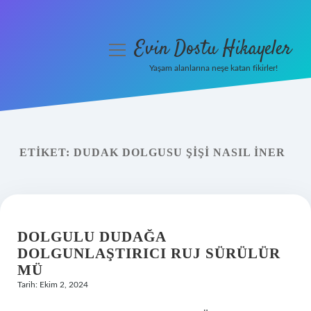
Evin Dostu Hikayeler
menüyü
aç
Yaşam alanlarına neşe katan fikirler!
Anasayfa
Gizlilik Politikası
ETIKET:
DUDAK DOLGUSU ŞIŞI NASIL INER
Yasal Uyarı
Hakkımızda
DOLGULU DUDAĞA
DOLGUNLAŞTIRICI RUJ SÜRÜLÜR
MÜ
Tarih: Ekim 2, 2024