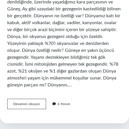
denildiğinde, üzerinde yaşadığımız kara parçasının ve
Güneş, Ay gibi uzaydaki bir gezegenin kastedildiği bilinen
bir gerçektir. Dünyanın ne özelliği var? Dünyamız katı bir
kabuk, aktif volkanlar, dağlar, vadiler, kanyonlar, ovalar
ve diğer birçok arazi biçimini içeren bir yüzeye sahiptir.
Dünya, bir okyanus gezegeni olduğu için özeldir.
Yüzeyinin yaklaşık %70’i okyanuslar ve denizlerden
oluşur. Dünya özelliği nedir? Güneşe en yakın üçüncü
gezegendir. Yaşamı destekleyen bildiğimiz tek gök
cismidir. İsmi mitolojiden gelmeyen tek gezegendir. %78
azot, %21 oksijen ve %1 diğer gazlardan oluşan Dünya
atmosferi yaşam için mükemmel koşullar sunar. Dünya
güneşin parçası mı? Dünyanın,…
Dünya
Devamını okuyun
6 Yorum
Deyince
Neyi
Çağrıştırıyor