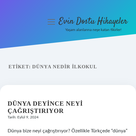
Evin Dostu Hikayeler
menüyü
aç
Yaşam alanlarına neşe katan fikirler!
Anasayfa
Gizlilik Politikası
ETIKET:
DÜNYA NEDIR ILKOKUL
Yasal Uyarı
Hakkımızda
DÜNYA DEYINCE NEYI
ÇAĞRIŞTIRIYOR
Tarih: Eylül 9, 2024
Dünya bize neyi çağrıştırıyor? Özellikle Türkçede “dünya”