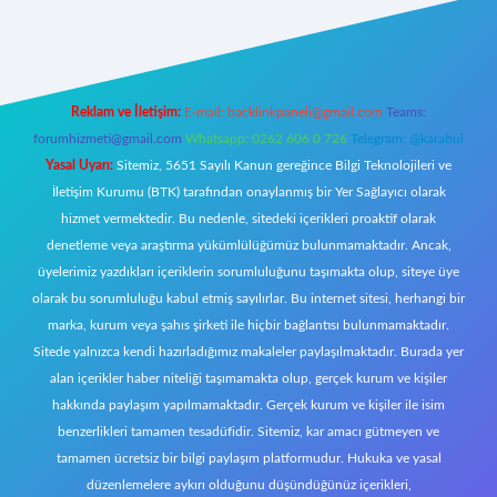
https://www.betexper.xyz/
elexbetgiris.org
Reklam ve İletişim:
E-mail:
backlinkpaneli@gmail.com
Teams:
forumhizmeti@gmail.com
Whatsapp: 0262 606 0 726
Telegram: @karabul
Yasal Uyarı:
Sitemiz, 5651 Sayılı Kanun gereğince Bilgi Teknolojileri ve
İletişim Kurumu (BTK) tarafından onaylanmış bir Yer Sağlayıcı olarak
hizmet vermektedir. Bu nedenle, sitedeki içerikleri proaktif olarak
denetleme veya araştırma yükümlülüğümüz bulunmamaktadır. Ancak,
üyelerimiz yazdıkları içeriklerin sorumluluğunu taşımakta olup, siteye üye
olarak bu sorumluluğu kabul etmiş sayılırlar. Bu internet sitesi, herhangi bir
marka, kurum veya şahıs şirketi ile hiçbir bağlantısı bulunmamaktadır.
Sitede yalnızca kendi hazırladığımız makaleler paylaşılmaktadır. Burada yer
alan içerikler haber niteliği taşımamakta olup, gerçek kurum ve kişiler
hakkında paylaşım yapılmamaktadır. Gerçek kurum ve kişiler ile isim
benzerlikleri tamamen tesadüfidir. Sitemiz, kar amacı gütmeyen ve
tamamen ücretsiz bir bilgi paylaşım platformudur. Hukuka ve yasal
düzenlemelere aykırı olduğunu düşündüğünüz içerikleri,