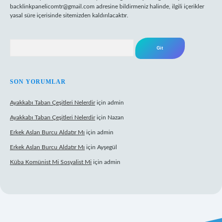
backlinkpanelicomtr@gmail.com
adresine bildirmeniz halinde, ilgili içerikler
yasal süre içerisinde sitemizden kaldırılacaktır.
Arama
SON YORUMLAR
Ayakkabı Taban Çeşitleri Nelerdir
için
admin
Ayakkabı Taban Çeşitleri Nelerdir
için
Nazan
Erkek Aslan Burcu Aldatır Mı
için
admin
Erkek Aslan Burcu Aldatır Mı
için
Ayşegül
Küba Komünist Mi Sosyalist Mi
için
admin