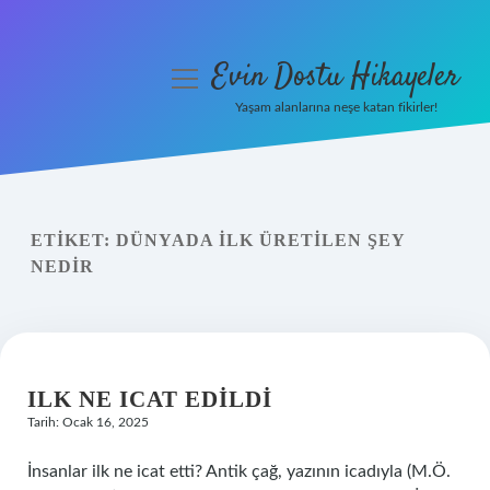
Evin Dostu Hikayeler
menüyü
aç
Yaşam alanlarına neşe katan fikirler!
Anasayfa
Gizlilik Politikası
ETIKET:
DÜNYADA ILK ÜRETILEN ŞEY
Yasal Uyarı
NEDIR
Hakkımızda
ILK NE ICAT EDILDI
Tarih: Ocak 16, 2025
İnsanlar ilk ne icat etti? Antik çağ, yazının icadıyla (M.Ö.