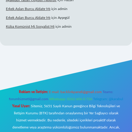
Ayakkabı Taban Çeşitleri Nelerdir
için
Nazan
Erkek Aslan Burcu Aldatır Mı
için
admin
Erkek Aslan Burcu Aldatır Mı
için
Ayşegül
Küba Komünist Mi Sosyalist Mi
için
admin
ttps://www.betexper.xyz/
elexbetgiris.org
Reklam ve İletişim:
E-mail:
backlinkpaneli@gmail.com
Teams:
forumhizmeti@gmail.com
Whatsapp: 0262 606 0 726
Telegram: @karabul
Yasal Uyarı:
Sitemiz, 5651 Sayılı Kanun gereğince Bilgi Teknolojileri ve
İletişim Kurumu (BTK) tarafından onaylanmış bir Yer Sağlayıcı olarak
hizmet vermektedir. Bu nedenle, sitedeki içerikleri proaktif olarak
denetleme veya araştırma yükümlülüğümüz bulunmamaktadır. Ancak,