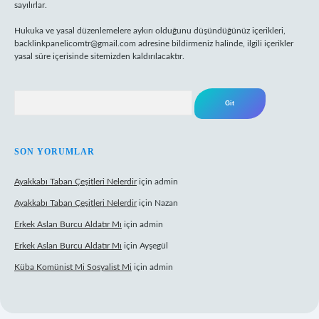
sayılırlar.
Hukuka ve yasal düzenlemelere aykırı olduğunu düşündüğünüz içerikleri,
backlinkpanelicomtr@gmail.com
adresine bildirmeniz halinde, ilgili içerikler
yasal süre içerisinde sitemizden kaldırılacaktır.
Arama
SON YORUMLAR
Ayakkabı Taban Çeşitleri Nelerdir
için
admin
Ayakkabı Taban Çeşitleri Nelerdir
için
Nazan
Erkek Aslan Burcu Aldatır Mı
için
admin
Erkek Aslan Burcu Aldatır Mı
için
Ayşegül
Küba Komünist Mi Sosyalist Mi
için
admin