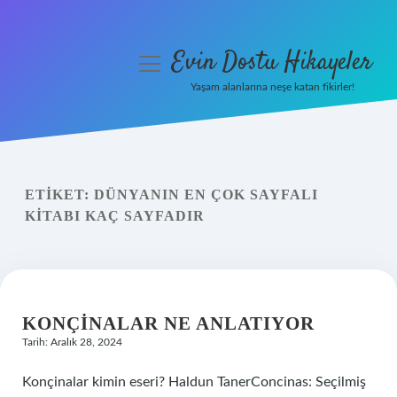
Evin Dostu Hikayeler
menüyü
aç
Yaşam alanlarına neşe katan fikirler!
Anasayfa
Gizlilik Politikası
ETIKET:
DÜNYANIN EN ÇOK SAYFALI
Yasal Uyarı
KITABI KAÇ SAYFADIR
Hakkımızda
KONÇINALAR NE ANLATIYOR
Tarih: Aralık 28, 2024
Konçinalar kimin eseri? Haldun TanerConcinas: Seçilmiş