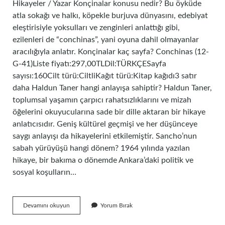
Hikayeler / Yazar Konçinalar konusu nedir? Bu öyküde
atla sokağı ve halkı, köpekle burjuva dünyasını, edebiyat
eleştirisiyle yoksulları ve zenginleri anlattığı gibi,
ezilenleri de “conchinas”, yani oyuna dahil olmayanlar
aracılığıyla anlatır. Konçinalar kaç sayfa? Conchinas (12-
G-41)Liste fiyatı:297,00TLDil:TÜRKÇESayfa
sayısı:160Cilt türü:CiltliKağıt türü:Kitap kağıdı3 satır
daha Haldun Taner hangi anlayışa sahiptir? Haldun Taner,
toplumsal yaşamın çarpıcı rahatsızlıklarını ve mizah
öğelerini okuyucularına sade bir dille aktaran bir hikaye
anlatıcısıdır. Geniş kültürel geçmişi ve her düşünceye
saygı anlayışı da hikayelerini etkilemiştir. Sancho’nun
sabah yürüyüşü hangi dönem? 1964 yılında yazılan
hikaye, bir bakıma o dönemde Ankara’daki politik ve
sosyal koşulların…
Konçinalar
Devamını okuyun
Yorum Bırak
Ne
Anlatıyor