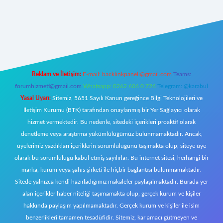
https://www.betexper.xyz/
elexbetgiris.org
Reklam ve İletişim:
E-mail:
backlinkpaneli@gmail.com
Teams:
forumhizmeti@gmail.com
Whatsapp: 0262 606 0 726
Telegram: @karabul
Yasal Uyarı:
Sitemiz, 5651 Sayılı Kanun gereğince Bilgi Teknolojileri ve
İletişim Kurumu (BTK) tarafından onaylanmış bir Yer Sağlayıcı olarak
hizmet vermektedir. Bu nedenle, sitedeki içerikleri proaktif olarak
denetleme veya araştırma yükümlülüğümüz bulunmamaktadır. Ancak,
üyelerimiz yazdıkları içeriklerin sorumluluğunu taşımakta olup, siteye üye
olarak bu sorumluluğu kabul etmiş sayılırlar. Bu internet sitesi, herhangi bir
marka, kurum veya şahıs şirketi ile hiçbir bağlantısı bulunmamaktadır.
Sitede yalnızca kendi hazırladığımız makaleler paylaşılmaktadır. Burada yer
alan içerikler haber niteliği taşımamakta olup, gerçek kurum ve kişiler
hakkında paylaşım yapılmamaktadır. Gerçek kurum ve kişiler ile isim
benzerlikleri tamamen tesadüfidir. Sitemiz, kar amacı gütmeyen ve