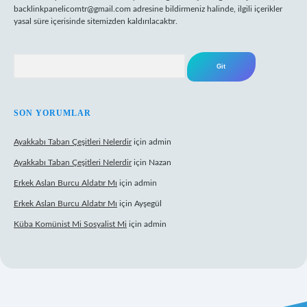
backlinkpanelicomtr@gmail.com
adresine bildirmeniz halinde, ilgili içerikler
yasal süre içerisinde sitemizden kaldırılacaktır.
Arama
SON YORUMLAR
Ayakkabı Taban Çeşitleri Nelerdir
için
admin
Ayakkabı Taban Çeşitleri Nelerdir
için
Nazan
Erkek Aslan Burcu Aldatır Mı
için
admin
Erkek Aslan Burcu Aldatır Mı
için
Ayşegül
Küba Komünist Mi Sosyalist Mi
için
admin