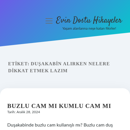
Evin Dostu Hikayeler
menüyü
aç
Yaşam alanlarına neşe katan fikirler!
Anasayfa
Gizlilik Politikası
ETIKET:
DUŞAKABIN ALIRKEN NELERE
Yasal Uyarı
DIKKAT ETMEK LAZIM
Hakkımızda
BUZLU CAM MI KUMLU CAM MI
Tarih: Aralık 28, 2024
Duşakabinde buzlu cam kullanışlı mı? Buzlu cam duş