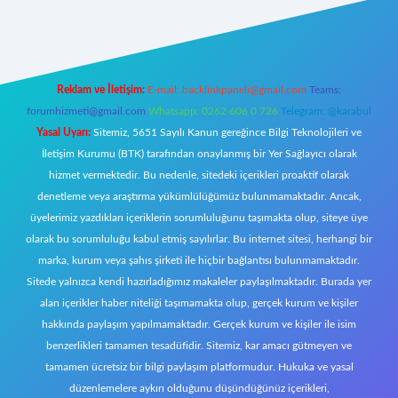
https://www.betexper.xyz/
elexbetgiris.org
Reklam ve İletişim:
E-mail:
backlinkpaneli@gmail.com
Teams:
forumhizmeti@gmail.com
Whatsapp: 0262 606 0 726
Telegram: @karabul
Yasal Uyarı:
Sitemiz, 5651 Sayılı Kanun gereğince Bilgi Teknolojileri ve
İletişim Kurumu (BTK) tarafından onaylanmış bir Yer Sağlayıcı olarak
hizmet vermektedir. Bu nedenle, sitedeki içerikleri proaktif olarak
denetleme veya araştırma yükümlülüğümüz bulunmamaktadır. Ancak,
üyelerimiz yazdıkları içeriklerin sorumluluğunu taşımakta olup, siteye üye
olarak bu sorumluluğu kabul etmiş sayılırlar. Bu internet sitesi, herhangi bir
marka, kurum veya şahıs şirketi ile hiçbir bağlantısı bulunmamaktadır.
Sitede yalnızca kendi hazırladığımız makaleler paylaşılmaktadır. Burada yer
alan içerikler haber niteliği taşımamakta olup, gerçek kurum ve kişiler
hakkında paylaşım yapılmamaktadır. Gerçek kurum ve kişiler ile isim
benzerlikleri tamamen tesadüfidir. Sitemiz, kar amacı gütmeyen ve
tamamen ücretsiz bir bilgi paylaşım platformudur. Hukuka ve yasal
düzenlemelere aykırı olduğunu düşündüğünüz içerikleri,