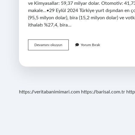
ve Kimyasallar: 59,37 milyar dolar. Otomotiv: 41,73
makale…•29 Eylül 2024 Türkiye yurt dışından en çok 
(95,5 milyon dolar), bira (15,2 milyon dolar) ve votk
ithalatı %27,4, bira…
Türkiye
Devamını okuyun
Yorum Bırak
Ingiltereye
Ne
Satıyor
https://veritabanimimari.com
https://barisal.com.tr
http