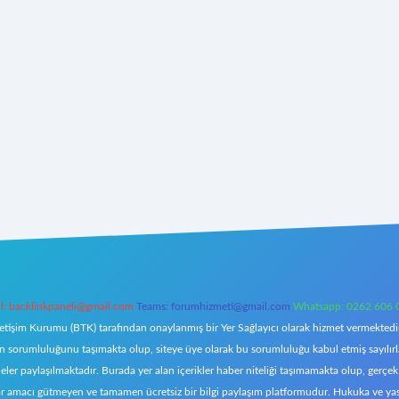
l:
backlinkpaneli@gmail.com
Teams:
forumhizmeti@gmail.com
Whatsapp: 0262 606 
letişim Kurumu (BTK) tarafından onaylanmış bir Yer Sağlayıcı olarak hizmet vermektedir.
orumluluğunu taşımakta olup, siteye üye olarak bu sorumluluğu kabul etmiş sayılırlar. 
eler paylaşılmaktadır. Burada yer alan içerikler haber niteliği taşımamakta olup, ger
z, kar amacı gütmeyen ve tamamen ücretsiz bir bilgi paylaşım platformudur. Hukuka ve y