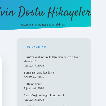
vin Dostu Hikayeler
Yaşam alanlarına neşe katan fikirler!
hiltonbet güncel giriş
https://w
SIDEBAR
SON YAZILAR
Kurutma makinesini kullanırken nelere dikkat
etmeliyiz ?
Ağustos 7, 2026
Bursa Bali arası kaç km ?
Ağustos 6, 2026
Kufta ne demek ?
Ağustos 6, 2026
Avcı böreğine bulgur konur mu ?
Ağustos 5, 2026