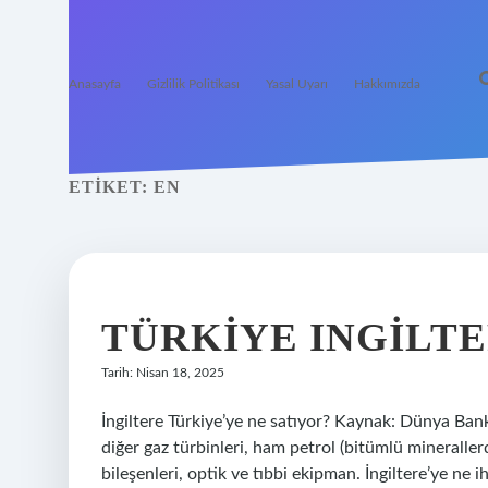
Anasayfa
Gizlilik Politikası
Yasal Uyarı
Hakkımızda
ETIKET:
EN
TÜRKIYE INGILTE
Tarih: Nisan 18, 2025
İngiltere Türkiye’ye ne satıyor? Kaynak: Dünya Banka
diğer gaz türbinleri, ham petrol (bitümlü minerallerd
bileşenleri, optik ve tıbbi ekipman. İngiltere’ye ne ihr