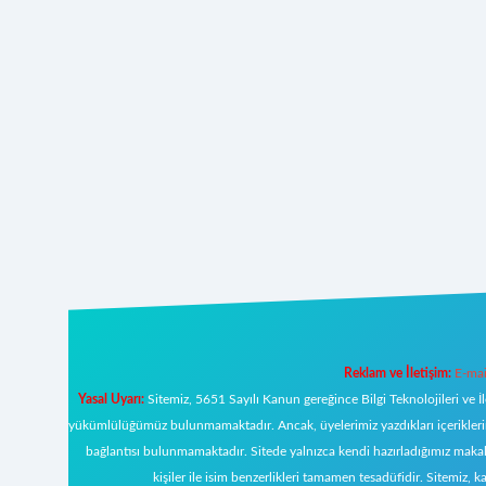
Reklam ve İletişim:
E-mai
Yasal Uyarı:
Sitemiz, 5651 Sayılı Kanun gereğince Bilgi Teknolojileri ve İ
yükümlülüğümüz bulunmamaktadır. Ancak, üyelerimiz yazdıkları içeriklerin s
bağlantısı bulunmamaktadır. Sitede yalnızca kendi hazırladığımız makal
kişiler ile isim benzerlikleri tamamen tesadüfidir. Sitemi