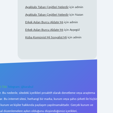
Ayakkabı Taban Çeşitleri Nelerdir
için
admin
Ayakkabı Taban Çeşitleri Nelerdir
için
Nazan
Erkek Aslan Burcu Aldatır Mı
için
admin
Erkek Aslan Burcu Aldatır Mı
için
Ayşegül
Küba Komünist Mi Sosyalist Mi
için
admin
0 726
Telegram: @karabul
 Bu nedenle, sitedeki içerikleri proaktif olarak denetleme veya araştırma
Bu internet sitesi, herhangi bir marka, kurum veya şahıs şirketi ile hiçbir
çek kurum ve kişiler hakkında paylaşım yapılmamaktadır. Gerçek kurum ve
asal düzenlemelere aykırı olduğunu düşündüğünüz içerikleri,