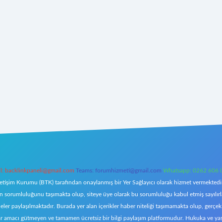
l:
backlinkpaneli@gmail.com
Teams:
forumhizmeti@gmail.com
Whatsapp: 0262 606 
letişim Kurumu (BTK) tarafından onaylanmış bir Yer Sağlayıcı olarak hizmet vermektedir.
orumluluğunu taşımakta olup, siteye üye olarak bu sorumluluğu kabul etmiş sayılırlar. 
eler paylaşılmaktadır. Burada yer alan içerikler haber niteliği taşımamakta olup, ger
z, kar amacı gütmeyen ve tamamen ücretsiz bir bilgi paylaşım platformudur. Hukuka ve y