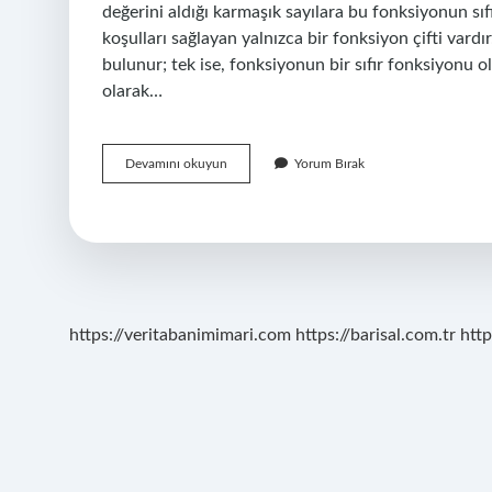
değerini aldığı karmaşık sayılara bu fonksiyonun sıf
koşulları sağlayan yalnızca bir fonksiyon çifti vard
bulunur; tek ise, fonksiyonun bir sıfır fonksiyonu o
olarak…
Fonksiyon
Devamını okuyun
Yorum Bırak
0
Olur
Mu
https://veritabanimimari.com
https://barisal.com.tr
http