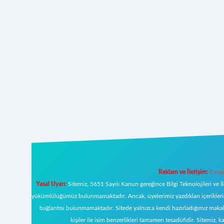
Reklam ve İletişim:
E-mai
Yasal Uyarı:
Sitemiz, 5651 Sayılı Kanun gereğince Bilgi Teknolojileri ve İ
yükümlülüğümüz bulunmamaktadır. Ancak, üyelerimiz yazdıkları içeriklerin s
bağlantısı bulunmamaktadır. Sitede yalnızca kendi hazırladığımız makal
kişiler ile isim benzerlikleri tamamen tesadüfidir. Sitemi