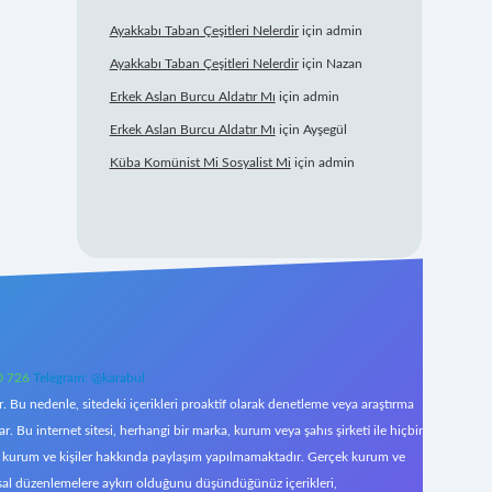
Ayakkabı Taban Çeşitleri Nelerdir
için
admin
Ayakkabı Taban Çeşitleri Nelerdir
için
Nazan
Erkek Aslan Burcu Aldatır Mı
için
admin
Erkek Aslan Burcu Aldatır Mı
için
Ayşegül
Küba Komünist Mi Sosyalist Mi
için
admin
0 726
Telegram: @karabul
 Bu nedenle, sitedeki içerikleri proaktif olarak denetleme veya araştırma
Bu internet sitesi, herhangi bir marka, kurum veya şahıs şirketi ile hiçbir
çek kurum ve kişiler hakkında paylaşım yapılmamaktadır. Gerçek kurum ve
asal düzenlemelere aykırı olduğunu düşündüğünüz içerikleri,