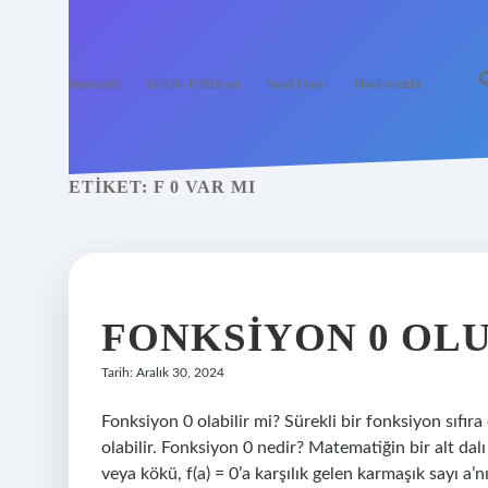
Anasayfa
Gizlilik Politikası
Yasal Uyarı
Hakkımızda
ETIKET:
F 0 VAR MI
FONKSIYON 0 OL
Tarih: Aralık 30, 2024
Fonksiyon 0 olabilir mi? Sürekli bir fonksiyon sıfıra 
olabilir. Fonksiyon 0 nedir? Matematiğin bir alt dalı
veya kökü, f(a) = 0’a karşılık gelen karmaşık sayı a’n