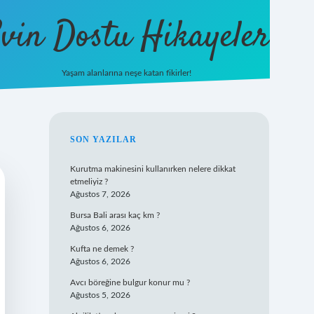
vin Dostu Hikayeler
Yaşam alanlarına neşe katan fikirler!
hiltonbet güncel giriş
https://ww
SIDEBAR
SON YAZILAR
Kurutma makinesini kullanırken nelere dikkat
etmeliyiz ?
Ağustos 7, 2026
Bursa Bali arası kaç km ?
Ağustos 6, 2026
Kufta ne demek ?
Ağustos 6, 2026
Avcı böreğine bulgur konur mu ?
Ağustos 5, 2026